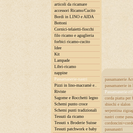
articoli da ricamare
accessori Ricamo/Cucito
Bordi in LINO e AIDA
Bottoni
Cornici-telaietti-fiocchi
filo ricamo e aguglieria
forbici ricamo-cucito
Idee
Kit
Lampade
Libri-ricamo
nappine
Passamanerie-nastri
passamanerie Ac
Pizzi in lino-macramè e..
passamanerie in 
Riviste
Passamanerie-rif
Sagome e Rocchetti legno
corda piatta per 
Schemi punto croce
sbiechi e slalon
Schemi punti tradizionali
serpentina zigza
Tessuti da ricamo
nastri come pas
Tessuti x Broderie Suisse
cordoncini+cordo
Tessuti patchwork e baby
passanastri