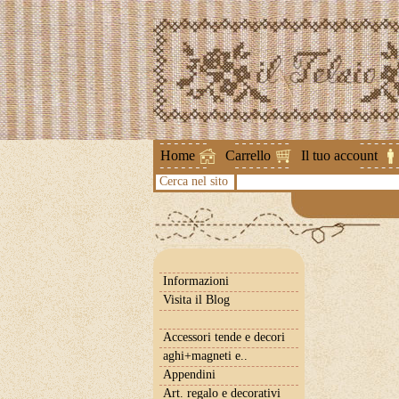
Attenzione !
Home
Carrello
Il tuo account
Cerca nel sito
Informazioni
Visita il Blog
Accessori tende e decori
aghi+magneti e..
Appendini
Art. regalo e decorativi