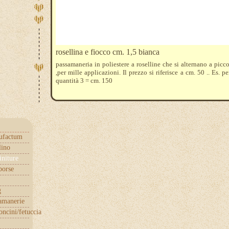
rosellina e fiocco cm. 1,5 bianca
passamaneria in poliestere a roselline che si alternano a picco
,per mille applicazioni. Il prezzo si riferisce a cm. 50 .. Es. pe
quantità 3 = cm. 150
ufactum
lino
initure
borse
g
samanerie
ncini/fetuccia