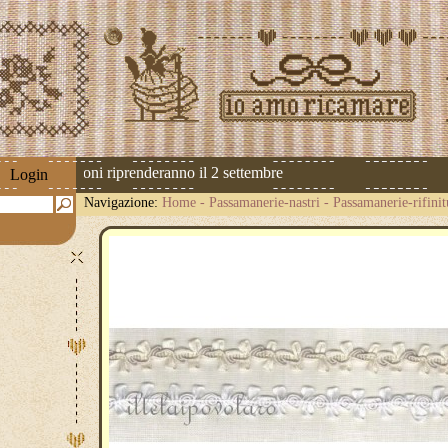
 Le spedizioni riprenderanno il 2 settembre
Login
Navigazione:
Home
-
Passamanerie-nastri
-
Passamanerie-rifinit