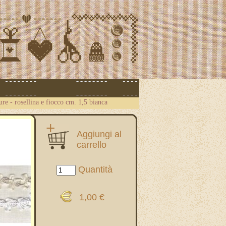
ure
-
rosellina e fiocco cm. 1,5 bianca
Aggiungi al
carrello
Quantità
1,00 €