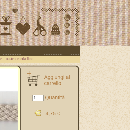
se
-
nastro corda lino
Aggiungi al
carrello
Quantità
4,75 €