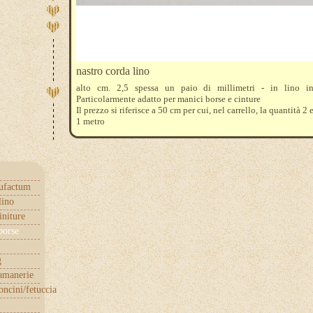
nastro corda lino
alto cm. 2,5 spessa un paio di millimetri - in lino int
Particolarmente adatto per manici borse e cinture
Il prezzo si riferisce a 50 cm per cui, nel carrello, la quantità 2
1 metro
ufactum
lino
initure
borse
g
samanerie
ncini/fetuccia