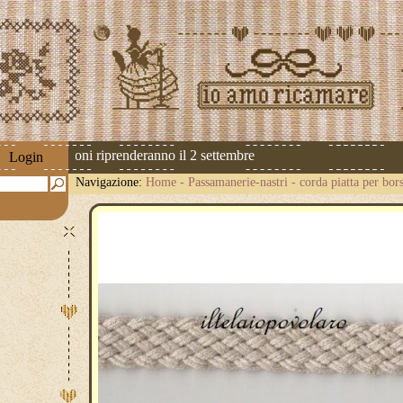
 Le spedizioni riprenderanno il 2 settembre
Login
Navigazione:
Home
-
Passamanerie-nastri
-
corda piatta per bor