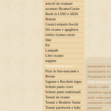
articoli da ricamare
accessori Ricamo/Cucito
Bordi in LINO e AIDA
Bottoni
Cornici-telaietti-fiocchi
filo ricamo e aguglieria
forbici ricamo-cucito
Idee
Kit
Lampade
Libri-ricamo
nappine
Passamanerie-nastri
passamanerie Ac
Pizzi in lino-macramè e..
passamanerie in 
Riviste
Passamanerie-rif
Sagome e Rocchetti legno
corda piatta per 
Schemi punto croce
sbiechi e slalon
Schemi punti tradizionali
serpentina zigza
Tessuti da ricamo
nastri come pas
Tessuti x Broderie Suisse
cordoncini+cordo
Tessuti patchwork e baby
passanastri