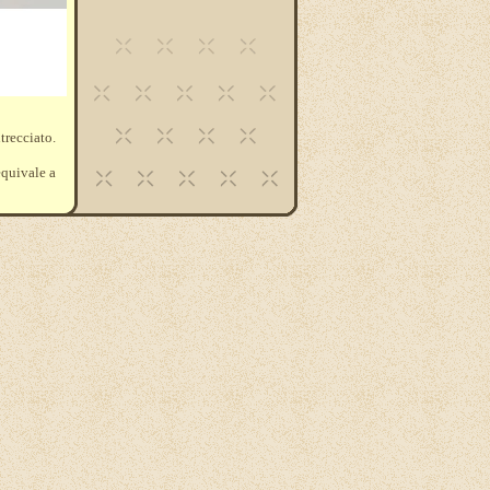
recciato.
 equivale a