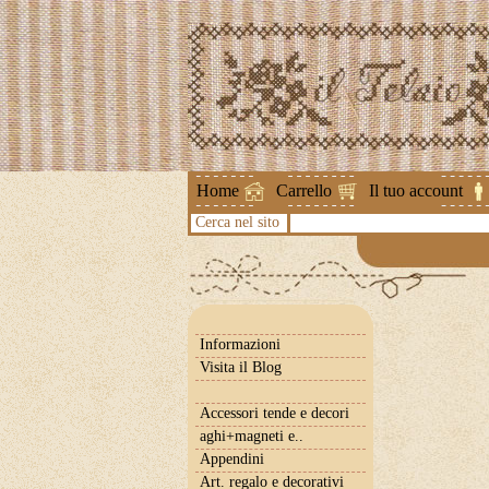
Attenzione !
Home
Carrello
Il tuo account
Cerca nel sito
Informazioni
Visita il Blog
Accessori tende e decori
aghi+magneti e..
Appendini
Art. regalo e decorativi