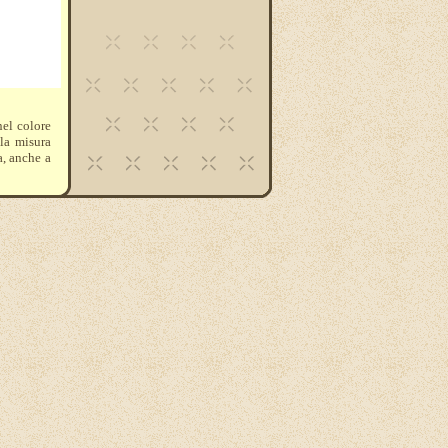
nel colore
lla misura
a, anche a