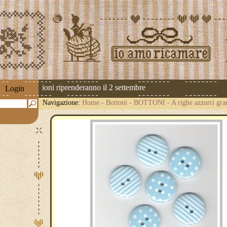
 Le spedizioni riprenderanno il 2 settembre
Login
Navigazione:
Home
-
Bottoni
-
BOTTONI
-
A righe azzurri gra