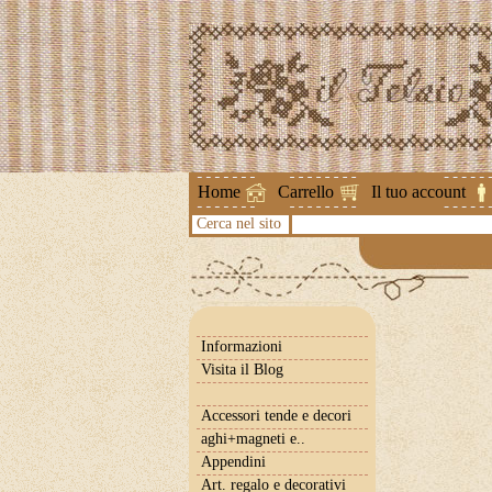
Attenzione !
Home
Carrello
Il tuo account
Cerca nel sito
Informazioni
Visita il Blog
Accessori tende e decori
aghi+magneti e..
Appendini
Art. regalo e decorativi