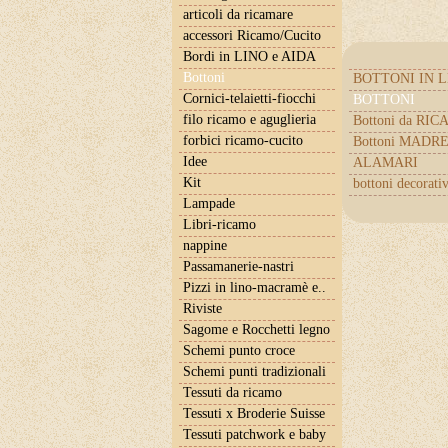
articoli da ricamare
accessori Ricamo/Cucito
Bordi in LINO e AIDA
Bottoni
BOTTONI IN 
Cornici-telaietti-fiocchi
BOTTONI
filo ricamo e aguglieria
Bottoni da RI
forbici ricamo-cucito
Bottoni MADR
Idee
ALAMARI
Kit
bottoni decorativ
Lampade
Libri-ricamo
nappine
Passamanerie-nastri
Pizzi in lino-macramè e..
Riviste
Sagome e Rocchetti legno
Schemi punto croce
Schemi punti tradizionali
Tessuti da ricamo
Tessuti x Broderie Suisse
Tessuti patchwork e baby