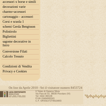
accessori x borse e simili
decorazioni varie
charms+accessori
cartonaggio - accessori
Corsi e scuola 1
schemi Gerda Bengtsson
Polistirolo
Bigliettini
sagome decorative in
ferro
Conversione Filati
Calcolo Tessuto
Condizioni di Vendita
Privacy e Cookies
On line da Aprile 2010 - Sei il visitatore numero 8453724
Il Telaio di Gaiarsa Silvia
Via Pascoli 53, 36030 Povolaro (VI)
Tel: 0444 360136
P.IVA 03464000243
C.F. GRSSLV72T60L840G