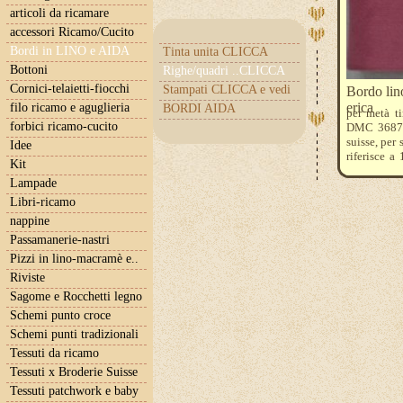
articoli da ricamare
accessori Ricamo/Cucito
Bordi in LINO e AIDA
Tinta unita CLICCA
Bottoni
Righe/quadri ..CLICCA
Cornici-telaietti-fiocchi
Stampati CLICCA e vedi
Bordo li
erica
filo ricamo e aguglieria
BORDI AIDA
per metà ti
forbici ricamo-cucito
DMC 3687. S
suisse, per 
Idee
riferisce 
Kit
quantità 3 
Lampade
nostro blog
Libri-ricamo
nappine
Passamanerie-nastri
Pizzi in lino-macramè e..
Riviste
Sagome e Rocchetti legno
Schemi punto croce
Schemi punti tradizionali
Tessuti da ricamo
Tessuti x Broderie Suisse
Tessuti patchwork e baby