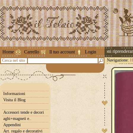
Attenzione ! Le spedizioni riprenderanno
Home
Carrello
Il tuo account
Login
Navigazione:
H
Cerca nel sito
bianca QUADR
Informazioni
Visita il Blog
Accessori tende e decori
aghi+magneti e..
Appendini
Art. regalo e decorativi