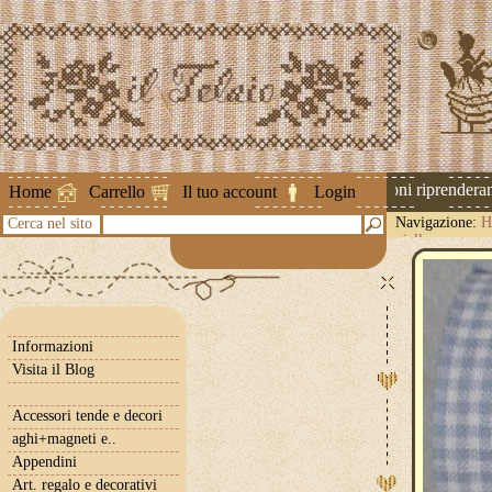
Attenzione ! Le spedizioni riprenderanno
Home
Carrello
Il tuo account
Login
Navigazione:
H
Cerca nel sito
giallo
Informazioni
Visita il Blog
Accessori tende e decori
aghi+magneti e..
Appendini
Art. regalo e decorativi