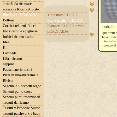
articoli da ricamare
accessori Ricamo/Cucito
Bordi in LINO e AIDA
Tinta unita CLICCA
Bottoni
Righe/quadri ..CLICCA
Cornici-telaietti-fiocchi
Stampati CLICCA e vedi
bordo lino
filo ricamo e aguglieria
BORDI AIDA
I quadretti
forbici ricamo-cucito
che a brode
in tovaglie
Idee
Il prezzo s
Kit
l'ordine qu
Lampade
Per qualch
http://iltel
Libri-ricamo
nappine
Passamanerie-nastri
Pizzi in lino-macramè e..
Riviste
Sagome e Rocchetti legno
Schemi punto croce
Schemi punti tradizionali
Tessuti da ricamo
Tessuti x Broderie Suisse
Tessuti patchwork e baby