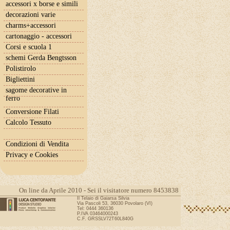
accessori x borse e simili
decorazioni varie
charms+accessori
cartonaggio - accessori
Corsi e scuola 1
schemi Gerda Bengtsson
Polistirolo
Bigliettini
sagome decorative in
ferro
Conversione Filati
Calcolo Tessuto
Condizioni di Vendita
Privacy e Cookies
On line da Aprile 2010 - Sei il visitatore numero 8453838
Il Telaio di Gaiarsa Silvia
Via Pascoli 53, 36030 Povolaro (VI)
Tel: 0444 360136
P.IVA 03464000243
C.F. GRSSLV72T60L840G