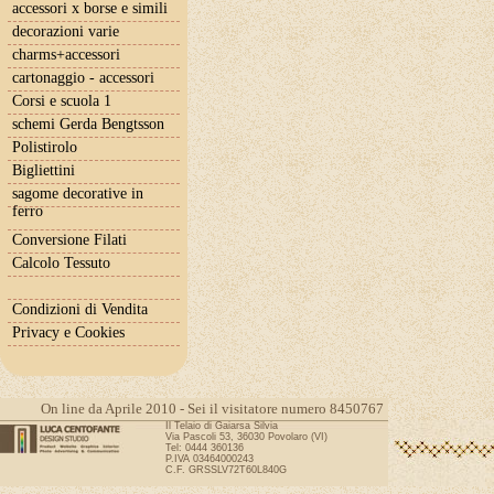
accessori x borse e simili
decorazioni varie
charms+accessori
cartonaggio - accessori
Corsi e scuola 1
schemi Gerda Bengtsson
Polistirolo
Bigliettini
sagome decorative in
ferro
Conversione Filati
Calcolo Tessuto
Condizioni di Vendita
Privacy e Cookies
On line da Aprile 2010 - Sei il visitatore numero 8450767
Il Telaio di Gaiarsa Silvia
Via Pascoli 53, 36030 Povolaro (VI)
Tel: 0444 360136
P.IVA 03464000243
C.F. GRSSLV72T60L840G