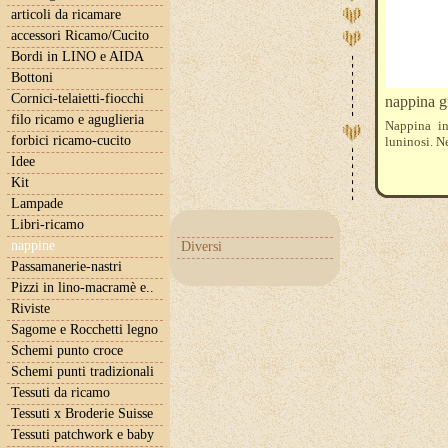
articoli da ricamare
accessori Ricamo/Cucito
Bordi in LINO e AIDA
Bottoni
Cornici-telaietti-fiocchi
nappina gr
filo ricamo e aguglieria
Nappina in
forbici ricamo-cucito
luninosi. Ne
Idee
Kit
Lampade
Libri-ricamo
nappine
Diversi
Passamanerie-nastri
Pizzi in lino-macramè e..
Riviste
Sagome e Rocchetti legno
Schemi punto croce
Schemi punti tradizionali
Tessuti da ricamo
Tessuti x Broderie Suisse
Tessuti patchwork e baby