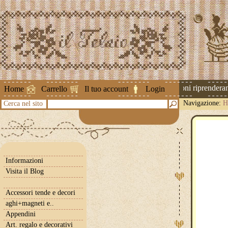
Attenzione ! Le spedizioni riprenderanno
Home
Carrello
Il tuo account
Login
Navigazione:
H
Cerca nel sito
Informazioni
Visita il Blog
Accessori tende e decori
aghi+magneti e..
Appendini
Art. regalo e decorativi