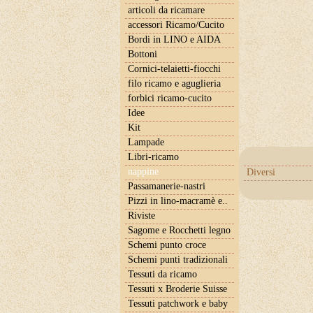
articoli da ricamare
accessori Ricamo/Cucito
Bordi in LINO e AIDA
Bottoni
Cornici-telaietti-fiocchi
filo ricamo e aguglieria
forbici ricamo-cucito
Idee
Kit
Lampade
Libri-ricamo
nappine
Diversi
Passamanerie-nastri
Pizzi in lino-macramè e..
Riviste
Sagome e Rocchetti legno
Schemi punto croce
Schemi punti tradizionali
Tessuti da ricamo
Tessuti x Broderie Suisse
Tessuti patchwork e baby