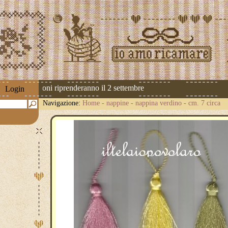
 Le spedizioni riprenderanno il 2 settembre
Login
Navigazione:
Home
-
nappine
-
nappina verdino - cm. 7 circa