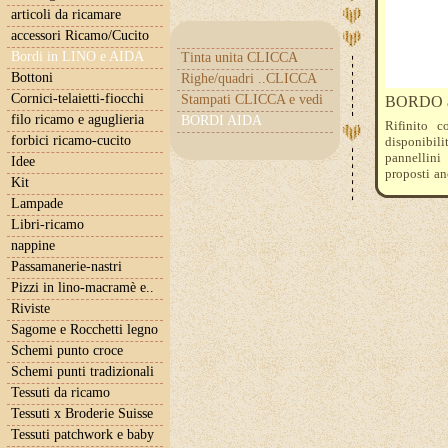
articoli da ricamare
accessori Ricamo/Cucito
Bordi in LINO e AIDA
Tinta unita CLICCA
Bottoni
Righe/quadri ..CLICCA
Cornici-telaietti-fiocchi
Stampati CLICCA e vedi
BORDO ai
filo ricamo e aguglieria
BORDI AIDA
Rifinito 
forbici ricamo-cucito
disponibil
pannellini
Idee
proposti an
Kit
prezzo si r
Lampade
minima. Ese
Il ricamo 
Libri-ricamo
bomboniere
nappine
Passamanerie-nastri
Pizzi in lino-macramè e..
Riviste
Sagome e Rocchetti legno
Schemi punto croce
Schemi punti tradizionali
Tessuti da ricamo
Tessuti x Broderie Suisse
Tessuti patchwork e baby