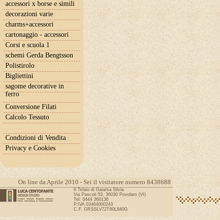
accessori x borse e simili
decorazioni varie
charms+accessori
cartonaggio - accessori
Corsi e scuola 1
schemi Gerda Bengtsson
Polistirolo
Bigliettini
sagome decorative in
ferro
Conversione Filati
Calcolo Tessuto
Condizioni di Vendita
Privacy e Cookies
On line da Aprile 2010 - Sei il visitatore numero 8438688
Il Telaio di Gaiarsa Silvia
Via Pascoli 53, 36030 Povolaro (VI)
Tel: 0444 360136
P.IVA 03464000243
C.F. GRSSLV72T60L840G