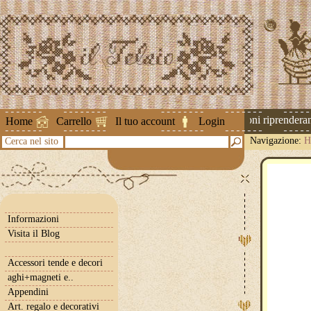
Attenzione ! Le spedizioni riprenderanno
Home
Carrello
Il tuo account
Login
Navigazione:
H
Cerca nel sito
Informazioni
Visita il Blog
Accessori tende e decori
aghi+magneti e..
Appendini
Art. regalo e decorativi