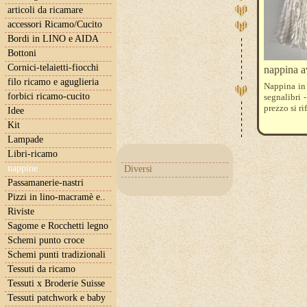
articoli da ricamare
accessori Ricamo/Cucito
Bordi in LINO e AIDA
Bottoni
Cornici-telaietti-fiocchi
nappina a
filo ricamo e aguglieria
Nappina in 
forbici ricamo-cucito
segnalibri -
prezzo si ri
Idee
Kit
Lampade
Libri-ricamo
nappine
Diversi
Passamanerie-nastri
Pizzi in lino-macramè e..
Riviste
Sagome e Rocchetti legno
Schemi punto croce
Schemi punti tradizionali
Tessuti da ricamo
Tessuti x Broderie Suisse
Tessuti patchwork e baby