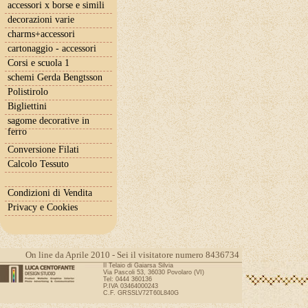
accessori x borse e simili
decorazioni varie
charms+accessori
cartonaggio - accessori
Corsi e scuola 1
schemi Gerda Bengtsson
Polistirolo
Bigliettini
sagome decorative in
ferro
Conversione Filati
Calcolo Tessuto
Condizioni di Vendita
Privacy e Cookies
On line da Aprile 2010 - Sei il visitatore numero 8436734
Il Telaio di Gaiarsa Silvia
Via Pascoli 53, 36030 Povolaro (VI)
Tel: 0444 360136
P.IVA 03464000243
C.F. GRSSLV72T60L840G