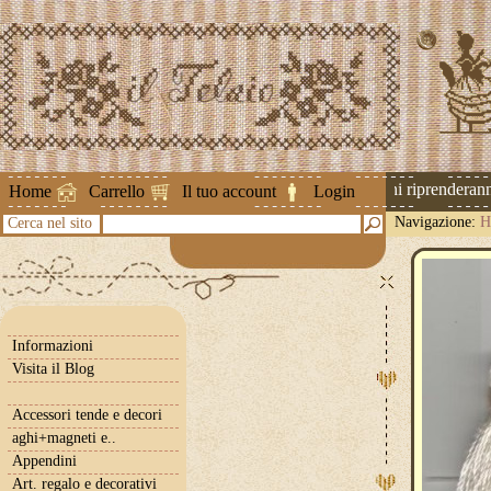
Attenzione ! Le spedizioni riprenderanno 
Home
Carrello
Il tuo account
Login
Navigazione:
H
Cerca nel sito
Informazioni
Visita il Blog
Accessori tende e decori
aghi+magneti e..
Appendini
Art. regalo e decorativi