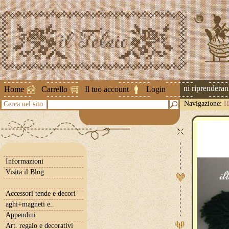
Attenzione ! Le spedizioni riprenderanno 
Home
Carrello
Il tuo account
Login
Navigazione:
H
Cerca nel sito
Informazioni
Visita il Blog
Accessori tende e decori
aghi+magneti e..
Appendini
Art. regalo e decorativi