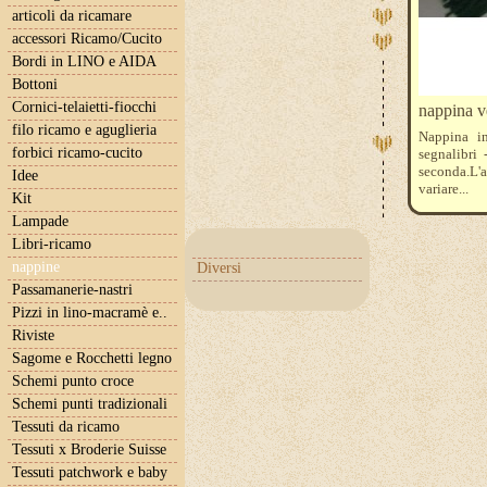
articoli da ricamare
accessori Ricamo/Cucito
Bordi in LINO e AIDA
Bottoni
Cornici-telaietti-fiocchi
nappina v
filo ricamo e aguglieria
Nappina in
forbici ricamo-cucito
segnalibri 
seconda.L'a
Idee
variare...
Kit
Lampade
Libri-ricamo
nappine
Diversi
Passamanerie-nastri
Pizzi in lino-macramè e..
Riviste
Sagome e Rocchetti legno
Schemi punto croce
Schemi punti tradizionali
Tessuti da ricamo
Tessuti x Broderie Suisse
Tessuti patchwork e baby