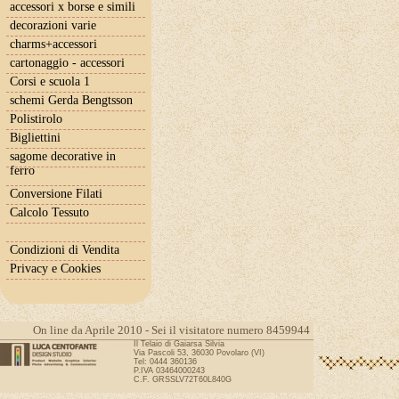
accessori x borse e simili
decorazioni varie
charms+accessori
cartonaggio - accessori
Corsi e scuola 1
schemi Gerda Bengtsson
Polistirolo
Bigliettini
sagome decorative in
ferro
Conversione Filati
Calcolo Tessuto
Condizioni di Vendita
Privacy e Cookies
On line da Aprile 2010 - Sei il visitatore numero 8459944
Il Telaio di Gaiarsa Silvia
Via Pascoli 53, 36030 Povolaro (VI)
Tel: 0444 360136
P.IVA 03464000243
C.F. GRSSLV72T60L840G