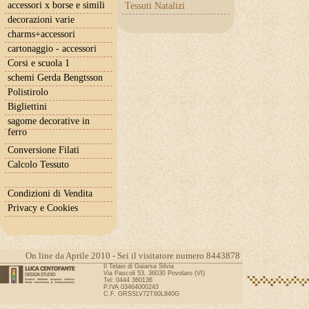
accessori x borse e simili
Tessuti Natalizi
decorazioni varie
charms+accessori
cartonaggio - accessori
Corsi e scuola 1
schemi Gerda Bengtsson
Polistirolo
Bigliettini
sagome decorative in
ferro
Conversione Filati
Calcolo Tessuto
Condizioni di Vendita
Privacy e Cookies
On line da Aprile 2010 - Sei il visitatore numero 8443878
Il Telaio di Gaiarsa Silvia
Via Pascoli 53, 36030 Povolaro (VI)
Tel: 0444 360136
P.IVA 03464000243
C.F. GRSSLV72T60L840G