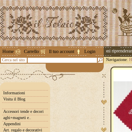
Attenzione ! Le spedizioni riprenderanno 
Home
Carrello
Il tuo account
Login
Navigazione:
H
Cerca nel sito
scuro
Informazioni
Visita il Blog
Accessori tende e decori
aghi+magneti e..
Appendini
Art. regalo e decorativi