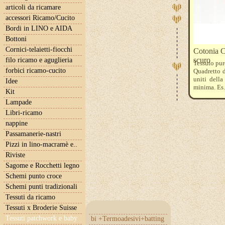
articoli da ricamare
accessori Ricamo/Cucito
Bordi in LINO e AIDA
Bottoni
Cornici-telaietti-fiocchi
Cotonia C
scuro
filo ricamo e aguglieria
Tessuto pur
forbici ricamo-cucito
Quadretto d
uniti della
Idee
minima. Es.
Kit
Lampade
Libri-ricamo
nappine
Passamanerie-nastri
Pizzi in lino-macramè e..
Riviste
Sagome e Rocchetti legno
Schemi punto croce
Schemi punti tradizionali
Tessuti da ricamo
Tessuti x Broderie Suisse
Tessuti patchwork e baby
bi +Termoadesivi+batting