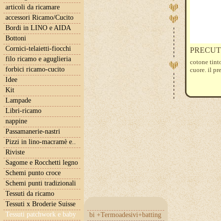
articoli da ricamare
accessori Ricamo/Cucito
Bordi in LINO e AIDA
Bottoni
Cornici-telaietti-fiocchi
PRECUT tr
filo ricamo e aguglieria
cotone tint
forbici ricamo-cucito
cuore. il pr
Idee
Kit
Lampade
Libri-ricamo
nappine
Passamanerie-nastri
Pizzi in lino-macramè e..
Riviste
Sagome e Rocchetti legno
Schemi punto croce
Schemi punti tradizionali
Tessuti da ricamo
Tessuti x Broderie Suisse
Tessuti patchwork e baby
bi +Termoadesivi+batting