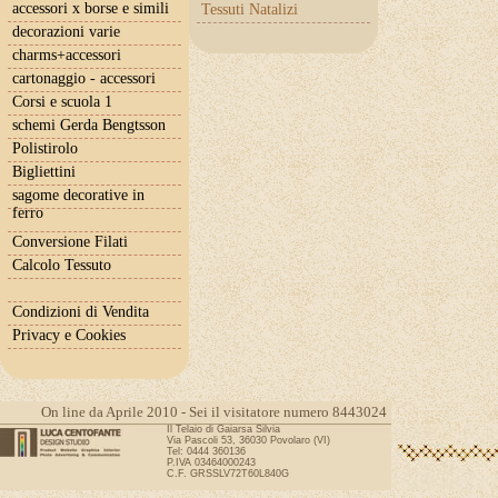
accessori x borse e simili
Tessuti Natalizi
decorazioni varie
charms+accessori
cartonaggio - accessori
Corsi e scuola 1
schemi Gerda Bengtsson
Polistirolo
Bigliettini
sagome decorative in
ferro
Conversione Filati
Calcolo Tessuto
Condizioni di Vendita
Privacy e Cookies
On line da Aprile 2010 - Sei il visitatore numero 8443024
Il Telaio di Gaiarsa Silvia
Via Pascoli 53, 36030 Povolaro (VI)
Tel: 0444 360136
P.IVA 03464000243
C.F. GRSSLV72T60L840G