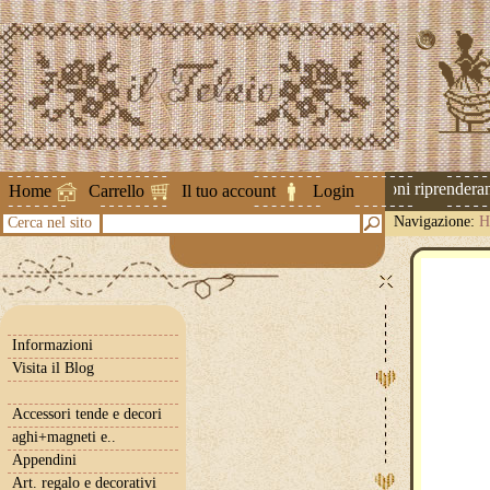
Attenzione ! Le spedizioni riprenderanno
Home
Carrello
Il tuo account
Login
Navigazione:
H
Cerca nel sito
Informazioni
Visita il Blog
Accessori tende e decori
aghi+magneti e..
Appendini
Art. regalo e decorativi