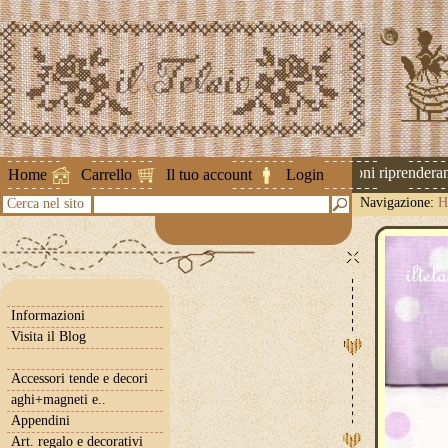
Attenzione ! Le spedizioni riprenderanno
Home
Carrello
Il tuo account
Login
Navigazione:
H
Cerca nel sito
Informazioni
Visita il Blog
Accessori tende e decori
aghi+magneti e..
Appendini
Art. regalo e decorativi