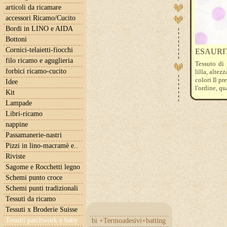
articoli da ricamare
accessori Ricamo/Cucito
Bordi in LINO e AIDA
Bottoni
Cornici-telaietti-fiocchi
ESAURITO 
filo ricamo e aguglieria
Tessuto di
forbici ricamo-cucito
lilla, altez
colori Il pr
Idee
l'ordine, qu
Kit
Lampade
Libri-ricamo
nappine
Passamanerie-nastri
Pizzi in lino-macramè e..
Riviste
Sagome e Rocchetti legno
Schemi punto croce
Schemi punti tradizionali
Tessuti da ricamo
Tessuti x Broderie Suisse
Tessuti patchwork e baby
bi +Termoadesivi+batting