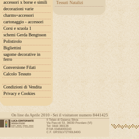
accessori x borse e simili
Tessuti Natalizi
decorazioni varie
charms+accessori
cartonaggio - accessori
Corsi e scuola 1
schemi Gerda Bengtsson
Polistirolo
Bigliettini
sagome decorative in
ferro
Conversione Filati
Calcolo Tessuto
Condizioni di Vendita
Privacy e Cookies
On line da Aprile 2010 - Sei il visitatore numero 8441425
Il Telaio di Gaiarsa Silvia
Via Pascoli 53, 36030 Povolaro (VI)
Tel: 0444 360136
P.IVA 03464000243
C.F. GRSSLV72T60L840G