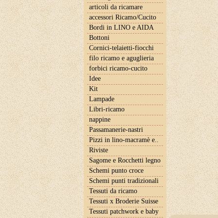
articoli da ricamare
accessori Ricamo/Cucito
Bordi in LINO e AIDA
Bottoni
Cornici-telaietti-fiocchi
filo ricamo e aguglieria
forbici ricamo-cucito
Idee
Kit
Lampade
Libri-ricamo
nappine
Passamanerie-nastri
Pizzi in lino-macramè e..
Riviste
Sagome e Rocchetti legno
Schemi punto croce
Schemi punti tradizionali
Tessuti da ricamo
Tessuti x Broderie Suisse
Tessuti patchwork e baby