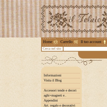
Attenzione 
Home
Carrello
Il tuo account
Cerca nel sito
Informazioni
Visita il Blog
Accessori tende e decori
aghi+magneti e..
Appendini
Art. regalo e decorativi