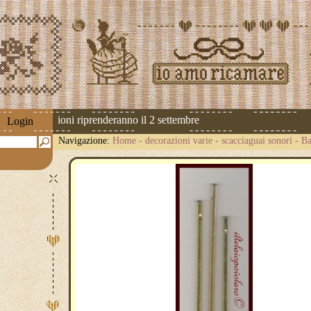
! Le spedizioni riprenderanno il 2 settembre
Login
Navigazione:
Home
-
decorazioni varie
-
scacciaguai sonori
-
Ba