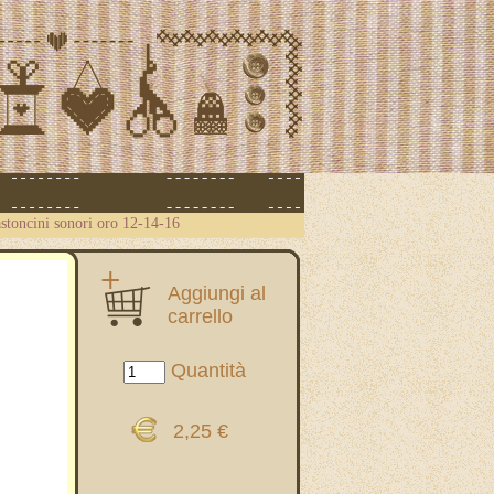
stoncini sonori oro 12-14-16
Aggiungi al
carrello
Quantità
2,25 €