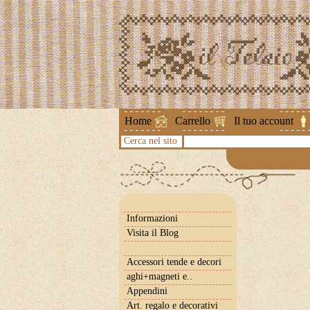
Attenzione !
Home
Carrello
Il tuo account
Cerca nel sito
Informazioni
Visita il Blog
Accessori tende e decori
aghi+magneti e..
Appendini
Art. regalo e decorativi