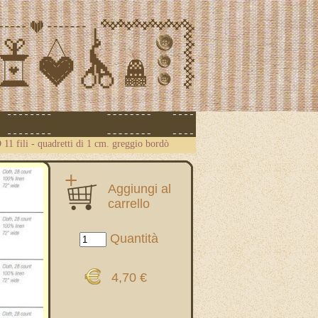
11 fili - quadretti di 1 cm. greggio bordò
Aggiungi al
carrello
Quantità
4,70 €