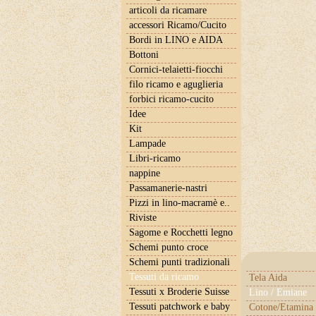
articoli da ricamare
accessori Ricamo/Cucito
Bordi in LINO e AIDA
Bottoni
Cornici-telaietti-fiocchi
filo ricamo e aguglieria
forbici ricamo-cucito
Idee
Kit
Lampade
Libri-ricamo
nappine
Passamanerie-nastri
Pizzi in lino-macramè e..
Riviste
Sagome e Rocchetti legno
Schemi punto croce
Schemi punti tradizionali
Tessuti da ricamo
Tela Aida
Tessuti x Broderie Suisse
Lino / Emiane
Tessuti patchwork e baby
Cotone/Etamina