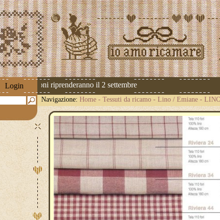
 Le spedizioni riprenderanno il 2 settembre
Login
Navigazione:
Home
-
Tessuti da ricamo
-
Lino / Emiane
-
LINO 