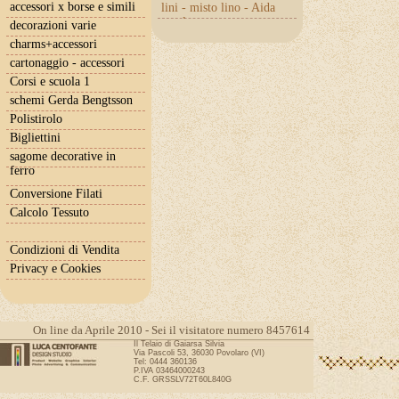
accessori x borse e simili
lini - misto lino - Aida
con lurex
decorazioni varie
charms+accessori
cartonaggio - accessori
Corsi e scuola 1
schemi Gerda Bengtsson
Polistirolo
Bigliettini
sagome decorative in
ferro
Conversione Filati
Calcolo Tessuto
Condizioni di Vendita
Privacy e Cookies
On line da Aprile 2010 - Sei il visitatore numero 8457614
Il Telaio di Gaiarsa Silvia
Via Pascoli 53, 36030 Povolaro (VI)
Tel: 0444 360136
P.IVA 03464000243
C.F. GRSSLV72T60L840G