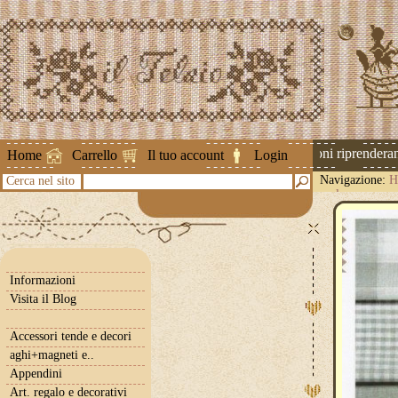
Attenzione ! Le spedizioni riprenderanno
Home
Carrello
Il tuo account
Login
Navigazione:
H
Cerca nel sito
perla
Informazioni
Visita il Blog
Accessori tende e decori
aghi+magneti e..
Appendini
Art. regalo e decorativi