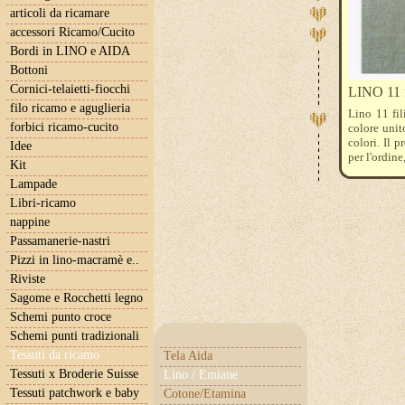
articoli da ricamare
accessori Ricamo/Cucito
Bordi in LINO e AIDA
Bottoni
Cornici-telaietti-fiocchi
LINO 11 fi
filo ricamo e aguglieria
Lino 11 fil
forbici ricamo-cucito
colore unit
colori. Il 
Idee
per l'ordine
Kit
Lampade
Libri-ricamo
nappine
Passamanerie-nastri
Pizzi in lino-macramè e..
Riviste
Sagome e Rocchetti legno
Schemi punto croce
Schemi punti tradizionali
Tessuti da ricamo
Tela Aida
Tessuti x Broderie Suisse
Lino / Emiane
Tessuti patchwork e baby
Cotone/Etamina