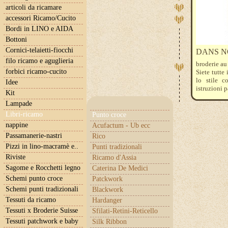
articoli da ricamare
accessori Ricamo/Cucito
Bordi in LINO e AIDA
Bottoni
Cornici-telaietti-fiocchi
DANS NO
filo ricamo e aguglieria
broderie au
forbici ricamo-cucito
Siete tutte
lo stile c
Idee
istruzioni 
Kit
Stéphanie 
Lampade
ispirazione
spesso ricam
Libri-ricamo
Punto croce
proposte. I
nappine
Acufactum - Ub ecc
risultati vi
Passamanerie-nastri
Rico
Pizzi in lino-macramè e..
Punti tradizionali
Riviste
Ricamo d'Assia
Sagome e Rocchetti legno
Caterina De Medici
Schemi punto croce
Patckwork
Schemi punti tradizionali
Blackwork
Tessuti da ricamo
Hardanger
Tessuti x Broderie Suisse
Sfilati-Retini-Reticello
Tessuti patchwork e baby
Silk Ribbon