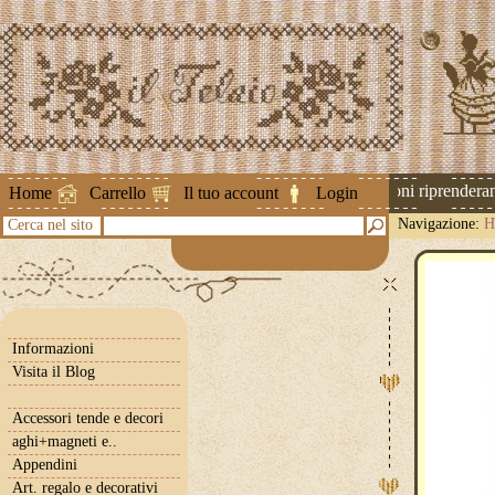
Attenzione ! Le spedizioni riprenderanno
Home
Carrello
Il tuo account
Login
Navigazione:
H
Cerca nel sito
Informazioni
Visita il Blog
Accessori tende e decori
aghi+magneti e..
Appendini
Art. regalo e decorativi