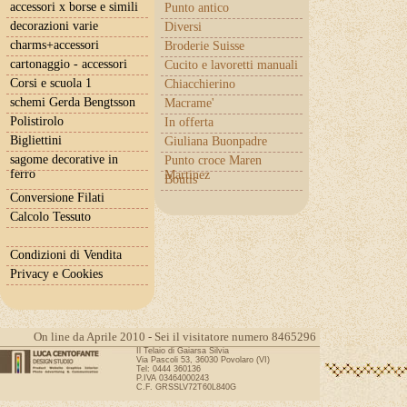
accessori x borse e simili
Punto antico
decorazioni varie
Diversi
charms+accessori
Broderie Suisse
cartonaggio - accessori
Cucito e lavoretti manuali
Corsi e scuola 1
Chiacchierino
schemi Gerda Bengtsson
Macrame'
Polistirolo
In offerta
Bigliettini
Giuliana Buonpadre
sagome decorative in
Punto croce Maren
ferro
Martinez
Boutis
Conversione Filati
Calcolo Tessuto
Condizioni di Vendita
Privacy e Cookies
On line da Aprile 2010 - Sei il visitatore numero 8465296
Il Telaio di Gaiarsa Silvia
Via Pascoli 53, 36030 Povolaro (VI)
Tel: 0444 360136
P.IVA 03464000243
C.F. GRSSLV72T60L840G