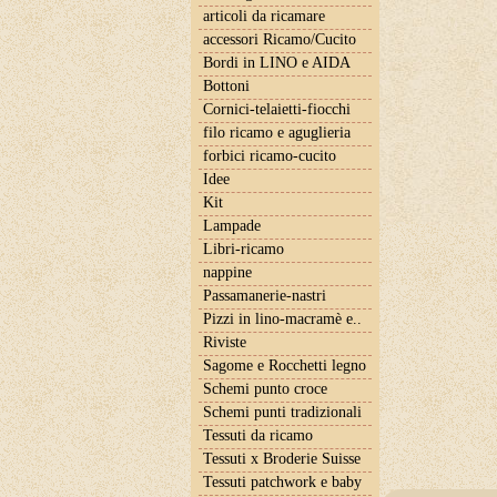
articoli da ricamare
accessori Ricamo/Cucito
Bordi in LINO e AIDA
Bottoni
Cornici-telaietti-fiocchi
filo ricamo e aguglieria
forbici ricamo-cucito
Idee
Kit
Lampade
Libri-ricamo
nappine
Passamanerie-nastri
Pizzi in lino-macramè e..
Riviste
Sagome e Rocchetti legno
Schemi punto croce
Schemi punti tradizionali
Tessuti da ricamo
Tessuti x Broderie Suisse
Tessuti patchwork e baby