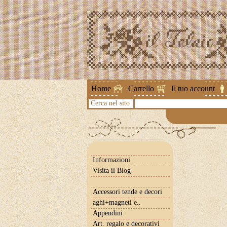
Attenzione ! 
Home
Carrello
Il tuo account
Cerca nel sito
Informazioni
Visita il Blog
Accessori tende e decori
aghi+magneti e..
Appendini
Art. regalo e decorativi