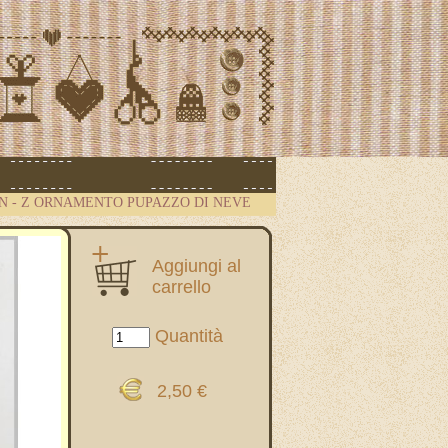
ON
-
Z ORNAMENTO PUPAZZO DI NEVE
Aggiungi al
carrello
Quantità
2,50 €