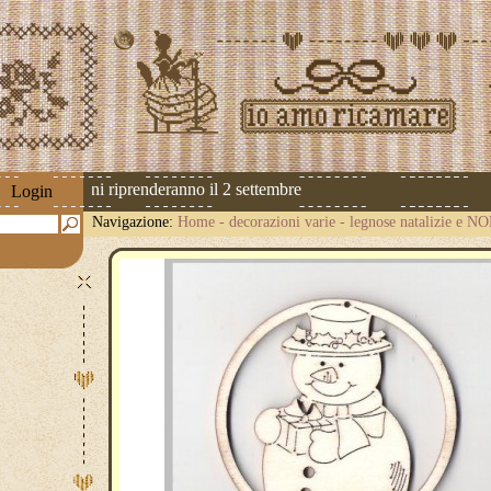
Le spedizioni riprenderanno il 2 settembre
Login
Navigazione:
Home
-
decorazioni varie
-
legnose natalizie e N