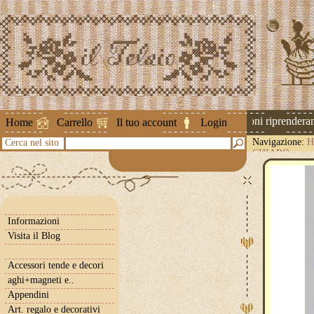
Attenzione ! Le spedizioni riprenderanno
Home
Carrello
Il tuo account
Login
Navigazione:
H
Cerca nel sito
CHIARO
Informazioni
Visita il Blog
Accessori tende e decori
aghi+magneti e..
Appendini
Art. regalo e decorativi