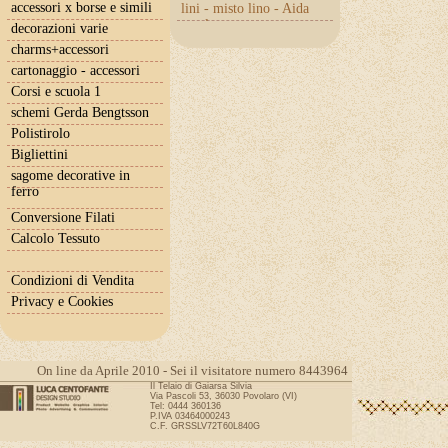
accessori x borse e simili
lini - misto lino - Aida
con lurex
decorazioni varie
charms+accessori
cartonaggio - accessori
Corsi e scuola 1
schemi Gerda Bengtsson
Polistirolo
Bigliettini
sagome decorative in
ferro
Conversione Filati
Calcolo Tessuto
Condizioni di Vendita
Privacy e Cookies
On line da Aprile 2010 - Sei il visitatore numero 8443964
Il Telaio di Gaiarsa Silvia
Via Pascoli 53, 36030 Povolaro (VI)
Tel: 0444 360136
P.IVA 03464000243
C.F. GRSSLV72T60L840G