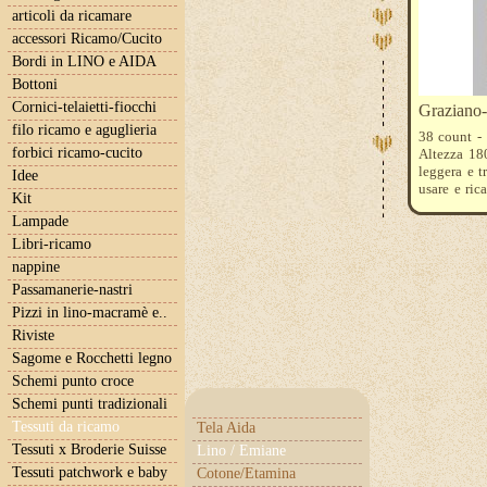
articoli da ricamare
accessori Ricamo/Cucito
Bordi in LINO e AIDA
Bottoni
Cornici-telaietti-fiocchi
Graziano
filo ricamo e aguglieria
38 count - 
forbici ricamo-cucito
Altezza 180
leggera e t
Idee
usare e ric
Kit
riferisce 
Lampade
quantità: 3
Libri-ricamo
nappine
Passamanerie-nastri
Pizzi in lino-macramè e..
Riviste
Sagome e Rocchetti legno
Schemi punto croce
Schemi punti tradizionali
Tessuti da ricamo
Tela Aida
Tessuti x Broderie Suisse
Lino / Emiane
Tessuti patchwork e baby
Cotone/Etamina