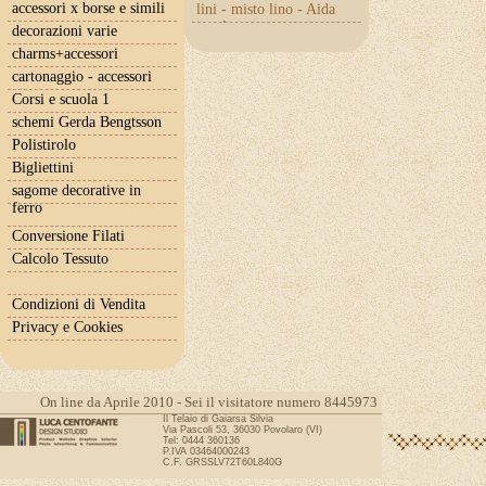
accessori x borse e simili
lini - misto lino - Aida
con lurex
decorazioni varie
charms+accessori
cartonaggio - accessori
Corsi e scuola 1
schemi Gerda Bengtsson
Polistirolo
Bigliettini
sagome decorative in
ferro
Conversione Filati
Calcolo Tessuto
Condizioni di Vendita
Privacy e Cookies
On line da Aprile 2010 - Sei il visitatore numero 8445973
Il Telaio di Gaiarsa Silvia
Via Pascoli 53, 36030 Povolaro (VI)
Tel: 0444 360136
P.IVA 03464000243
C.F. GRSSLV72T60L840G