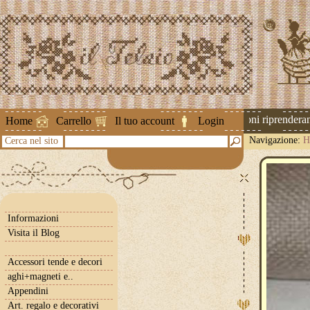
Attenzione ! Le spedizioni riprenderanno
Home
Carrello
Il tuo account
Login
Navigazione:
H
Cerca nel sito
Informazioni
Visita il Blog
Accessori tende e decori
aghi+magneti e..
Appendini
Art. regalo e decorativi