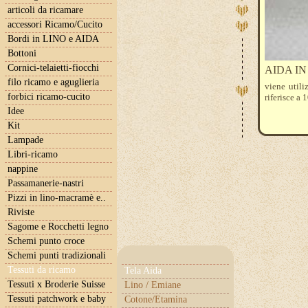
articoli da ricamare
accessori Ricamo/Cucito
Bordi in LINO e AIDA
Bottoni
Cornici-telaietti-fiocchi
AIDA IN L
filo ricamo e aguglieria
viene utili
forbici ricamo-cucito
riferisce a 
Idee
Kit
Lampade
Libri-ricamo
nappine
Passamanerie-nastri
Pizzi in lino-macramè e..
Riviste
Sagome e Rocchetti legno
Schemi punto croce
Schemi punti tradizionali
Tessuti da ricamo
Tela Aida
Tessuti x Broderie Suisse
Lino / Emiane
Tessuti patchwork e baby
Cotone/Etamina