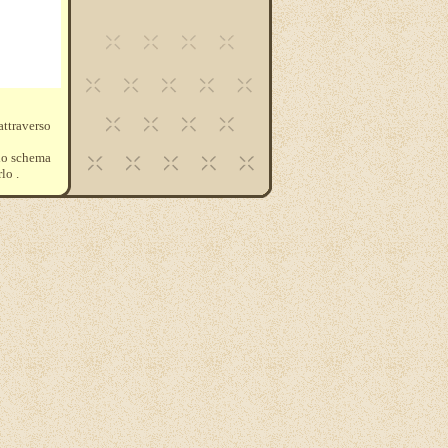
ttraverso
llo schema
lo .