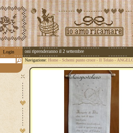
 Le spedizioni riprenderanno il 2 settembre
Login
Navigazione:
Home
-
Schemi punto croce
-
Il Telaio
-
ANGEL