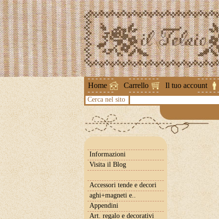
Attenzione !
Home
Carrello
Il tuo account
Cerca nel sito
Informazioni
Visita il Blog
Accessori tende e decori
aghi+magneti e..
Appendini
Art. regalo e decorativi