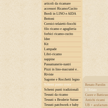
articoli da ricamare
accessori Ricamo/Cucito
Bordi in LINO e AIDA
Bottoni
Cornici-telaietti-fiocchi
filo ricamo e aguglieria
forbici ricamo-cucito
Idee
Kit
Lampade
Libri-ricamo
nappine
Passamanerie-nastri
Pizzi in lino-macramè e..
Riviste
Sagome e Rocchetti legno
Schemi punto croce
Renato Parolin
Schemi punti tradizionali
Il Telaio
Tessuti da ricamo
Cuore e Batticuo
Tessuti x Broderie Suisse
Antichi ricami
Tessuti patchwork e baby
UB + acufactum 