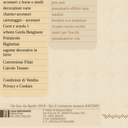
accessori x borse e simili
pon pon
decorazioni varie
passamaria effetto lana
charms+accessori
natalizi
cartonaggio - accessori
bordure e-o tramezzo
Corsi e scuola 1
ricamo-cucito-scritte
schemi Gerda Bengtsson
nastri per fiocchi
Polistirolo
passamanerie con
cuoricini
Bigliettini
sagome decorative in
ferro
Conversione Filati
Calcolo Tessuto
Condizioni di Vendita
Privacy e Cookies
On line da Aprile 2010 - Sei il visitatore numero 8435085
Il Telaio di Gaiarsa Silvia
Via Pascoli 53, 36030 Povolaro (VI)
Tel: 0444 360136
P.IVA 03464000243
C.F. GRSSLV72T60L840G