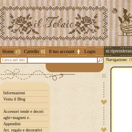
Attenzione ! Le spedizioni riprenderanno 
Home
Carrello
Il tuo account
Login
Navigazione:
H
Cerca nel sito
Informazioni
Visita il Blog
Accessori tende e decori
aghi+magneti e..
Appendini
Art. regalo e decorativi