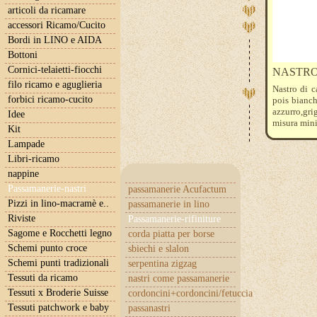
articoli da ricamare
accessori Ricamo/Cucito
Bordi in LINO e AIDA
Bottoni
Cornici-telaietti-fiocchi
NASTRO
filo ricamo e aguglieria
Nastro di c
forbici ricamo-cucito
pois bianch
azzurro,gri
Idee
misura mini
Kit
Lampade
Libri-ricamo
nappine
Passamanerie-nastri
passamanerie Acufactum
Pizzi in lino-macramè e..
passamanerie in lino
Riviste
Passamanerie-rifiniture
Sagome e Rocchetti legno
corda piatta per borse
Schemi punto croce
sbiechi e slalon
Schemi punti tradizionali
serpentina zigzag
Tessuti da ricamo
nastri come passamanerie
Tessuti x Broderie Suisse
cordoncini+cordoncini/fetuccia
Tessuti patchwork e baby
passanastri