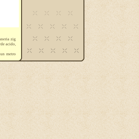
aneria zig
rde acido,
e un metro