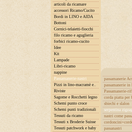
articoli da ricamare
accessori Ricamo/Cucito
Bordi in LINO e AIDA
Bottoni
Cornici-telaietti-fiocchi
filo ricamo e aguglieria
forbici ricamo-cucito
Idee
Kit
Lampade
Libri-ricamo
nappine
Passamanerie-nastri
passamanerie Ac
Pizzi in lino-macramè e..
passamanerie in 
Riviste
Passamanerie-rif
Sagome e Rocchetti legno
corda piatta per 
Schemi punto croce
sbiechi e slalon
Schemi punti tradizionali
serpentina zigza
Tessuti da ricamo
nastri come pas
Tessuti x Broderie Suisse
cordoncini+cordo
Tessuti patchwork e baby
passanastri