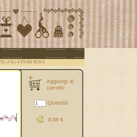
ZIG ZAG A FIORI ROSA
Aggiungi al
carrello
Quantità
0,98 €