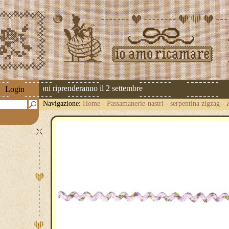
 Le spedizioni riprenderanno il 2 settembre
Login
Navigazione:
Home
-
Passamanerie-nastri
-
serpentina zigzag
-