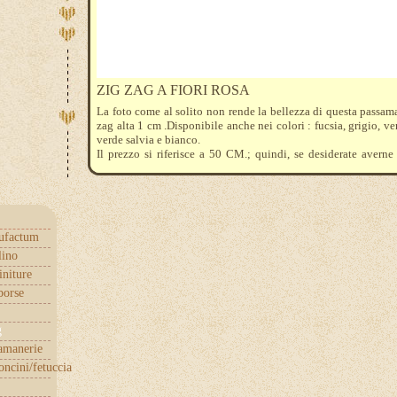
ZIG ZAG A FIORI ROSA
La foto come al solito non rende la bellezza di questa passam
zag alta 1 cm .Disponibile anche nei colori : fucsia, grigio, ve
verde salvia e bianco.
Il prezzo si riferisce a 50 CM.; quindi, se desiderate avern
dovrete indicare quantità: 2
ufactum
lino
initure
borse
g
samanerie
ncini/fetuccia