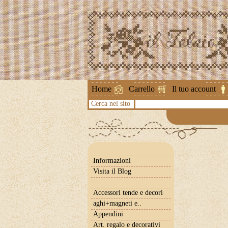
Attenzione !
Home
Carrello
Il tuo account
Cerca nel sito
Informazioni
Visita il Blog
Accessori tende e decori
aghi+magneti e..
Appendini
Art. regalo e decorativi