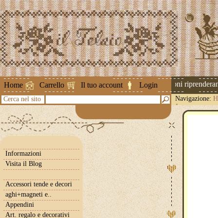
Attenzione ! Le spedizioni riprenderann
Home
Carrello
Il tuo account
Login
Navigazione:
H
Cerca nel sito
1
Informazioni
Visita il Blog
Accessori tende e decori
aghi+magneti e..
Appendini
Art. regalo e decorativi