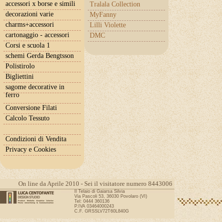
accessori x borse e simili
Tralala Collection
decorazioni varie
MyFanny
charms+accessori
Lilli Violette
cartonaggio - accessori
DMC
Corsi e scuola 1
schemi Gerda Bengtsson
Polistirolo
Bigliettini
sagome decorative in
ferro
Conversione Filati
Calcolo Tessuto
Condizioni di Vendita
Privacy e Cookies
On line da Aprile 2010 - Sei il visitatore numero 8443006
Il Telaio di Gaiarsa Silvia
Via Pascoli 53, 36030 Povolaro (VI)
Tel: 0444 360136
P.IVA 03464000243
C.F. GRSSLV72T60L840G