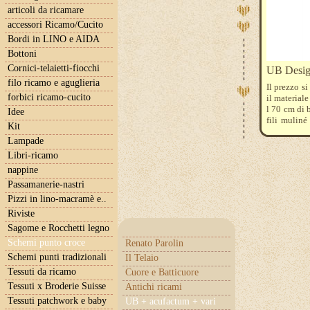
articoli da ricamare
accessori Ricamo/Cucito
Bordi in LINO e AIDA
Bottoni
Cornici-telaietti-fiocchi
UB Desi
filo ricamo e aguglieria
Il prezzo si
forbici ricamo-cucito
il materiale
l 70 cm di 
Idee
fili mulin
Kit
3033, 3782, 
Lampade
Libri-ricamo
nappine
Passamanerie-nastri
Pizzi in lino-macramè e..
Riviste
Sagome e Rocchetti legno
Schemi punto croce
Renato Parolin
Schemi punti tradizionali
Il Telaio
Tessuti da ricamo
Cuore e Batticuore
Tessuti x Broderie Suisse
Antichi ricami
Tessuti patchwork e baby
UB + acufactum + vari