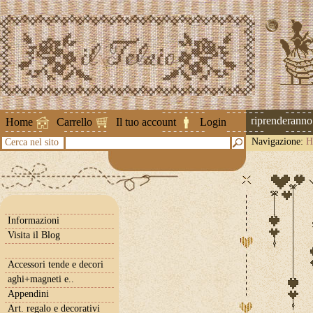
Attenzione ! Le spedizioni riprenderanno il 2 se
Home
Carrello
Il tuo account
Login
Navigazione:
H
Cerca nel sito
Informazioni
Visita il Blog
Accessori tende e decori
aghi+magneti e..
Appendini
Art. regalo e decorativi