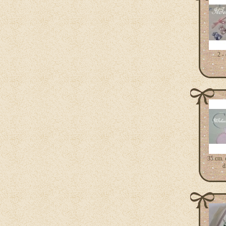
2 -
35 cm. 
d