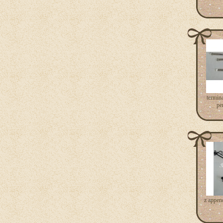
termina
pe
z appen