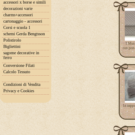
accessori x borse e simili
decorazioni varie
charms+accessori
cartonaggio - accessori
Corsi e scuola 1
schemi Gerda Bengtsson
Polistirolo
1 Mura
Bigliettini
con pois
sagome decorative in
ferro
Conversione Filati
Calcolo Tessuto
Condizioni di Vendita
Privacy e Cookies
1a nappa