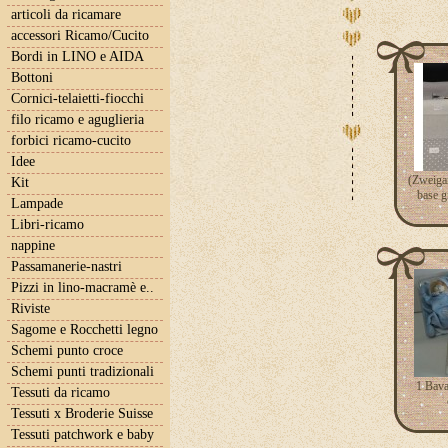
articoli da ricamare
accessori Ricamo/Cucito
Bordi in LINO e AIDA
Bottoni
Cornici-telaietti-fiocchi
filo ricamo e aguglieria
forbici ricamo-cucito
Idee
(Zweigart
Kit
base g
Lampade
Libri-ricamo
nappine
Passamanerie-nastri
Pizzi in lino-macramè e..
Riviste
Sagome e Rocchetti legno
Schemi punto croce
Schemi punti tradizionali
1 Bava
Tessuti da ricamo
Tessuti x Broderie Suisse
Tessuti patchwork e baby