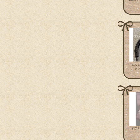
Bottone 
clic 
cuo
COP