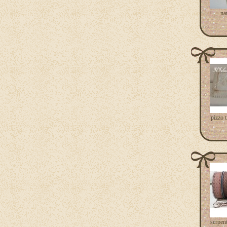
na
pizzo 
serpent