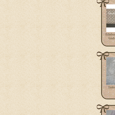
Edinburg
fondo
Embra