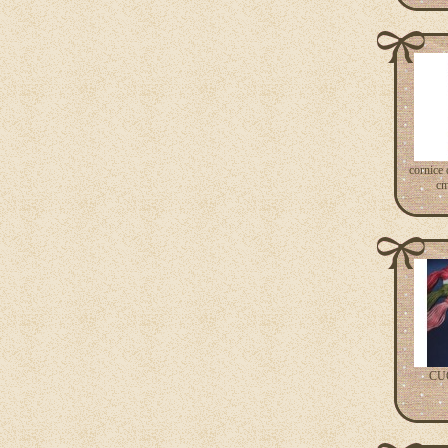
cornice
cm
CU