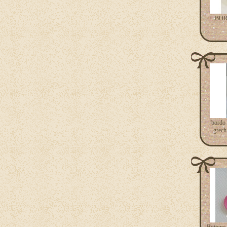
BORD
bordo 
grechi