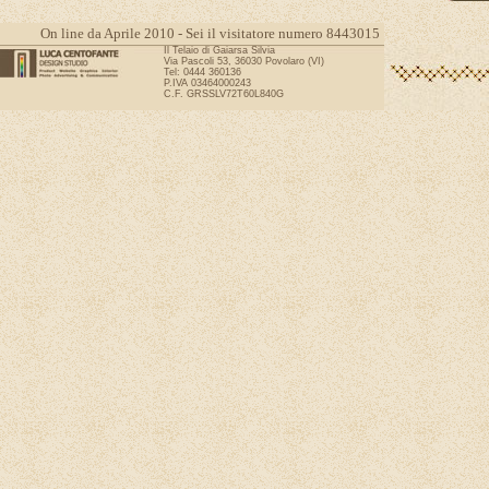
On line da Aprile 2010 - Sei il visitatore numero 8443015
Il Telaio di Gaiarsa Silvia
Via Pascoli 53, 36030 Povolaro (VI)
Tel: 0444 360136
P.IVA 03464000243
C.F. GRSSLV72T60L840G