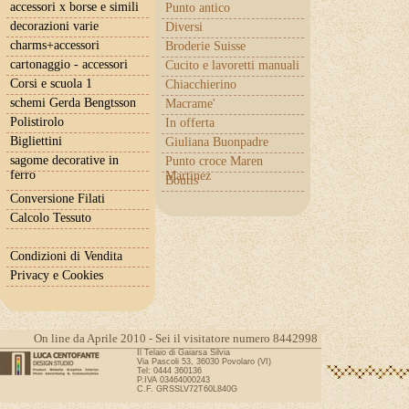
accessori x borse e simili
Punto antico
decorazioni varie
Diversi
charms+accessori
Broderie Suisse
cartonaggio - accessori
Cucito e lavoretti manuali
Corsi e scuola 1
Chiacchierino
schemi Gerda Bengtsson
Macrame'
Polistirolo
In offerta
Bigliettini
Giuliana Buonpadre
sagome decorative in
Punto croce Maren
ferro
Martinez
Boutis
Conversione Filati
Calcolo Tessuto
Condizioni di Vendita
Privacy e Cookies
On line da Aprile 2010 - Sei il visitatore numero 8442998
Il Telaio di Gaiarsa Silvia
Via Pascoli 53, 36030 Povolaro (VI)
Tel: 0444 360136
P.IVA 03464000243
C.F. GRSSLV72T60L840G