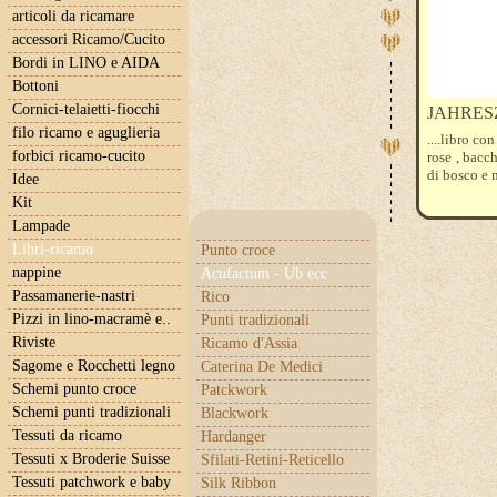
articoli da ricamare
accessori Ricamo/Cucito
Bordi in LINO e AIDA
Bottoni
Cornici-telaietti-fiocchi
JAHRES
filo ricamo e aguglieria
....libro co
forbici ricamo-cucito
rose , bacc
di bosco e n
Idee
Kit
Lampade
Libri-ricamo
Punto croce
nappine
Acufactum - Ub ecc
Passamanerie-nastri
Rico
Pizzi in lino-macramè e..
Punti tradizionali
Riviste
Ricamo d'Assia
Sagome e Rocchetti legno
Caterina De Medici
Schemi punto croce
Patckwork
Schemi punti tradizionali
Blackwork
Tessuti da ricamo
Hardanger
Tessuti x Broderie Suisse
Sfilati-Retini-Reticello
Tessuti patchwork e baby
Silk Ribbon