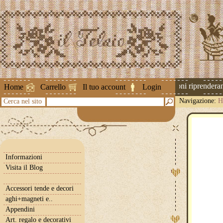
Attenzione ! Le spedizioni riprenderanno
Home
Carrello
Il tuo account
Login
Navigazione:
H
Cerca nel sito
Informazioni
Visita il Blog
Accessori tende e decori
aghi+magneti e..
Appendini
Art. regalo e decorativi