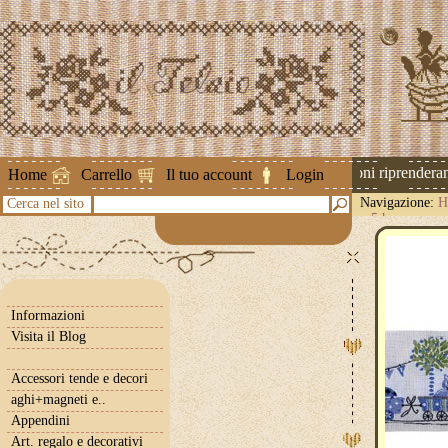
Attenzione ! Le spedizioni riprenderanno
Home
Carrello
Il tuo account
Login
Navigazione:
H
Cerca nel sito
x 5 h.
Informazioni
Visita il Blog
Accessori tende e decori
aghi+magneti e..
Appendini
Art. regalo e decorativi