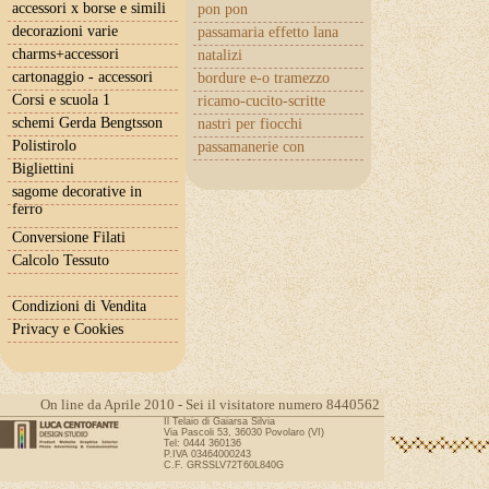
accessori x borse e simili
pon pon
decorazioni varie
passamaria effetto lana
charms+accessori
natalizi
cartonaggio - accessori
bordure e-o tramezzo
Corsi e scuola 1
ricamo-cucito-scritte
schemi Gerda Bengtsson
nastri per fiocchi
Polistirolo
passamanerie con
cuoricini
Bigliettini
sagome decorative in
ferro
Conversione Filati
Calcolo Tessuto
Condizioni di Vendita
Privacy e Cookies
On line da Aprile 2010 - Sei il visitatore numero 8440562
Il Telaio di Gaiarsa Silvia
Via Pascoli 53, 36030 Povolaro (VI)
Tel: 0444 360136
P.IVA 03464000243
C.F. GRSSLV72T60L840G