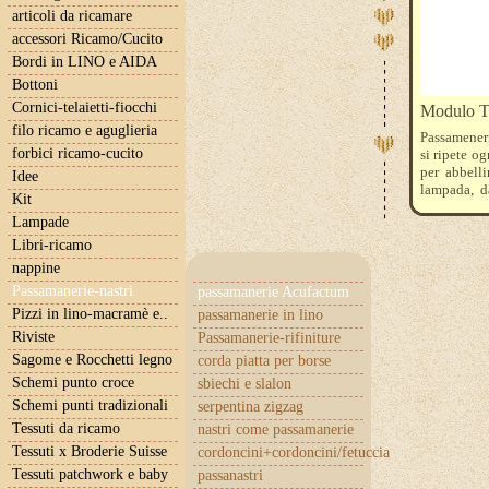
articoli da ricamare
accessori Ricamo/Cucito
Bordi in LINO e AIDA
Bottoni
Cornici-telaietti-fiocchi
Modulo 
filo ricamo e aguglieria
Passameneri
forbici ricamo-cucito
si ripete o
per abbelli
Idee
lampada, da
Kit
modulo di 1
Lampade
cm. 36
Libri-ricamo
nappine
Passamanerie-nastri
passamanerie Acufactum
Pizzi in lino-macramè e..
passamanerie in lino
Riviste
Passamanerie-rifiniture
Sagome e Rocchetti legno
corda piatta per borse
Schemi punto croce
sbiechi e slalon
Schemi punti tradizionali
serpentina zigzag
Tessuti da ricamo
nastri come passamanerie
Tessuti x Broderie Suisse
cordoncini+cordoncini/fetuccia
Tessuti patchwork e baby
passanastri