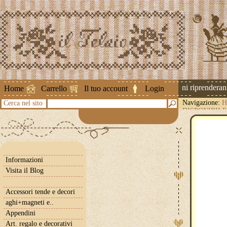
Attenzione ! Le spedizioni riprenderanno 
Home
Carrello
Il tuo account
Login
Navigazione:
H
Cerca nel sito
DISPONIBILE
Informazioni
Visita il Blog
Accessori tende e decori
aghi+magneti e..
Appendini
Art. regalo e decorativi