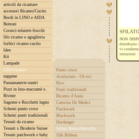
articoli da ricamare
accessori Ricamo/Cucito
Bordi in LINO e AIDA
Bottoni
Cornici-telaietti-fiocchi
SFILATO
filo ricamo e aguglieria
NON DISPON
forbici ricamo-cucito
distribuito 
vi condurra
Idee
istruzioni
Kit
agevolmente
Lampade
per la casa
Libri-ricamo
Punto croce
nappine
Acufactum - Ub ecc
Passamanerie-nastri
Rico
Pizzi in lino-macramè e..
Punti tradizionali
Riviste
Ricamo d'Assia
Sagome e Rocchetti legno
Caterina De Medici
Schemi punto croce
Patckwork
Schemi punti tradizionali
Blackwork
Tessuti da ricamo
Hardanger
Tessuti x Broderie Suisse
Sfilati-Retini-Reticello
Tessuti patchwork e baby
Silk Ribbon