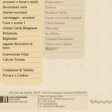
accessori x borse e simili
Punto antico
decorazioni varie
Diversi
charms+accessori
Broderie Suisse
cartonaggio - accessori
Cucito e lavoretti manuali
Corsi e scuola 1
Chiacchierino
schemi Gerda Bengtsson
Macrame'
Polistirolo
In offerta
Bigliettini
Giuliana Buonpadre
sagome decorative in
Punto croce Maren
ferro
Martinez
Boutis
Conversione Filati
Calcolo Tessuto
Condizioni di Vendita
Privacy e Cookies
On line da Aprile 2010 - Sei il visitatore numero 8454583
Il Telaio di Gaiarsa Silvia
Via Pascoli 53, 36030 Povolaro (VI)
Tel: 0444 360136
P.IVA 03464000243
C.F. GRSSLV72T60L840G