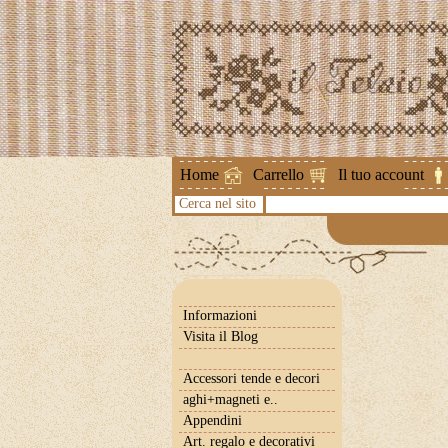
Attenzione 
Home
Carrello
Il tuo account
Cerca nel sito
Informazioni
Visita il Blog
Accessori tende e decori
aghi+magneti e..
Appendini
Art. regalo e decorativi