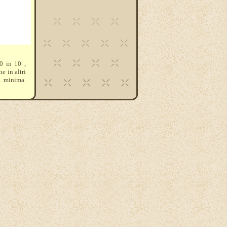
0 in 10 ,
e in altri
a minima.