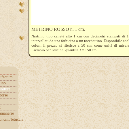
METRINO ROSSO h. 1 cm.
Nastrino tipo canetè alto 1 cm con decimetri stampati di 1
intervallati da una forbicina o un rocchettino. Disponibile anch
colori. Il prezzo si riferisce a 50 cm. come unità di misur
Esempio per l'ordine: quantità 3 = 150 cm.
ufactum
lino
initure
borse
g
samanerie
ncini/fetuccia