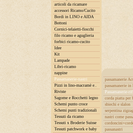
articoli da ricamare
accessori Ricamo/Cucito
Bordi in LINO e AIDA
Bottoni
Cornici-telaietti-fiocchi
filo ricamo e aguglieria
forbici ricamo-cucito
Idee
Kit
Lampade
Libri-ricamo
nappine
Passamanerie-nastri
passamanerie Ac
Pizzi in lino-macramè e..
passamanerie in 
Riviste
Passamanerie-rif
Sagome e Rocchetti legno
corda piatta per 
Schemi punto croce
sbiechi e slalon
Schemi punti tradizionali
serpentina zigza
Tessuti da ricamo
nastri come pas
Tessuti x Broderie Suisse
cordoncini+cordo
Tessuti patchwork e baby
passanastri