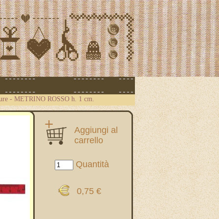
ure
-
METRINO ROSSO h. 1 cm.
Aggiungi al
carrello
Quantità
0,75 €