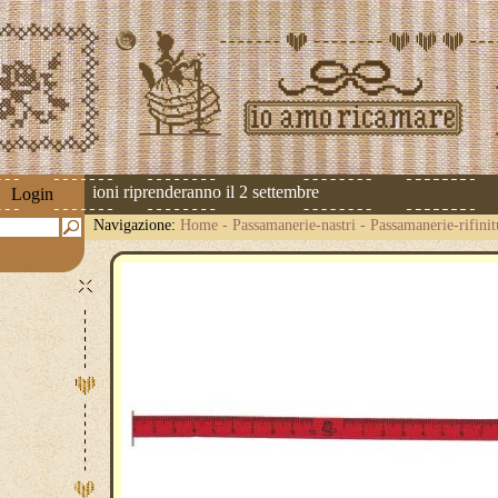
! Le spedizioni riprenderanno il 2 settembre
Login
Navigazione:
Home
-
Passamanerie-nastri
-
Passamanerie-rifinit