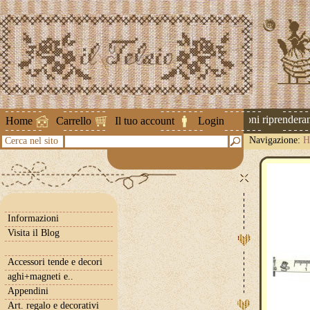
Attenzione ! Le spedizioni riprenderanno
Home
Carrello
Il tuo account
Login
Navigazione:
H
Cerca nel sito
Informazioni
Visita il Blog
Accessori tende e decori
aghi+magneti e..
Appendini
Art. regalo e decorativi