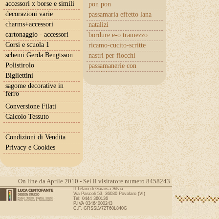
accessori x borse e simili
pon pon
decorazioni varie
passamaria effetto lana
charms+accessori
natalizi
cartonaggio - accessori
bordure e-o tramezzo
Corsi e scuola 1
ricamo-cucito-scritte
schemi Gerda Bengtsson
nastri per fiocchi
Polistirolo
passamanerie con
cuoricini
Bigliettini
sagome decorative in
ferro
Conversione Filati
Calcolo Tessuto
Condizioni di Vendita
Privacy e Cookies
On line da Aprile 2010 - Sei il visitatore numero 8458243
Il Telaio di Gaiarsa Silvia
Via Pascoli 53, 36030 Povolaro (VI)
Tel: 0444 360136
P.IVA 03464000243
C.F. GRSSLV72T60L840G