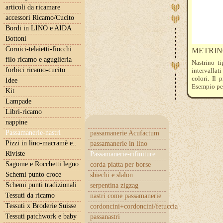
articoli da ricamare
accessori Ricamo/Cucito
Bordi in LINO e AIDA
Bottoni
Cornici-telaietti-fiocchi
METRINO
filo ricamo e aguglieria
Nastrino t
forbici ricamo-cucito
intervallat
colori. Il
Idee
Esempio per
Kit
Lampade
Libri-ricamo
nappine
Passamanerie-nastri
passamanerie Acufactum
Pizzi in lino-macramè e..
passamanerie in lino
Riviste
Passamanerie-rifiniture
Sagome e Rocchetti legno
corda piatta per borse
Schemi punto croce
sbiechi e slalon
Schemi punti tradizionali
serpentina zigzag
Tessuti da ricamo
nastri come passamanerie
Tessuti x Broderie Suisse
cordoncini+cordoncini/fetuccia
Tessuti patchwork e baby
passanastri