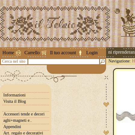
Attenzione ! Le spedizioni riprenderanno 
Home
Carrello
Il tuo account
Login
Navigazione:
H
Cerca nel sito
Informazioni
Visita il Blog
Accessori tende e decori
aghi+magneti e..
Appendini
Art. regalo e decorativi