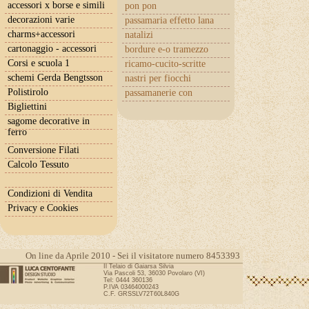
accessori x borse e simili
pon pon
decorazioni varie
passamaria effetto lana
charms+accessori
natalizi
cartonaggio - accessori
bordure e-o tramezzo
Corsi e scuola 1
ricamo-cucito-scritte
schemi Gerda Bengtsson
nastri per fiocchi
Polistirolo
passamanerie con
cuoricini
Bigliettini
sagome decorative in
ferro
Conversione Filati
Calcolo Tessuto
Condizioni di Vendita
Privacy e Cookies
On line da Aprile 2010 - Sei il visitatore numero 8453393
Il Telaio di Gaiarsa Silvia
Via Pascoli 53, 36030 Povolaro (VI)
Tel: 0444 360136
P.IVA 03464000243
C.F. GRSSLV72T60L840G