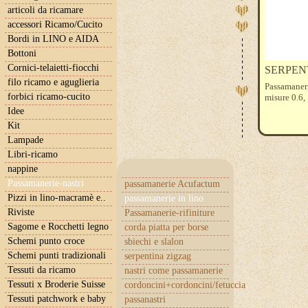
articoli da ricamare
accessori Ricamo/Cucito
Bordi in LINO e AIDA
Bottoni
Cornici-telaietti-fiocchi
SERPENT
filo ricamo e aguglieria
Passamaner
forbici ricamo-cucito
misure 0.6, 
Idee
Kit
Lampade
Libri-ricamo
nappine
Passamanerie-nastri
passamanerie Acufactum
Pizzi in lino-macramè e..
passamanerie in lino
Riviste
Passamanerie-rifiniture
Sagome e Rocchetti legno
corda piatta per borse
Schemi punto croce
sbiechi e slalon
Schemi punti tradizionali
serpentina zigzag
Tessuti da ricamo
nastri come passamanerie
Tessuti x Broderie Suisse
cordoncini+cordoncini/fetuccia
Tessuti patchwork e baby
passanastri