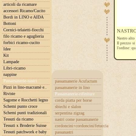
articoli da ricamare
accessori Ricamo/Cucito
Bordi in LINO e AIDA
Bottoni
Cornici-telaietti-fiocchi
NASTRO
filo ricamo e aguglieria
Nastro alto
forbici ricamo-cucito
Il prezzo s
l'ordine: q
Idee
Kit
Lampade
Libri-ricamo
nappine
Passamanerie-nastri
passamanerie Acufactum
Pizzi in lino-macramè e..
passamanerie in lino
Riviste
Passamanerie-rifiniture
Sagome e Rocchetti legno
corda piatta per borse
Schemi punto croce
sbiechi e slalon
Schemi punti tradizionali
serpentina zigzag
Tessuti da ricamo
nastri come passamanerie
Tessuti x Broderie Suisse
cordoncini+cordoncini/fetuccia
Tessuti patchwork e baby
passanastri