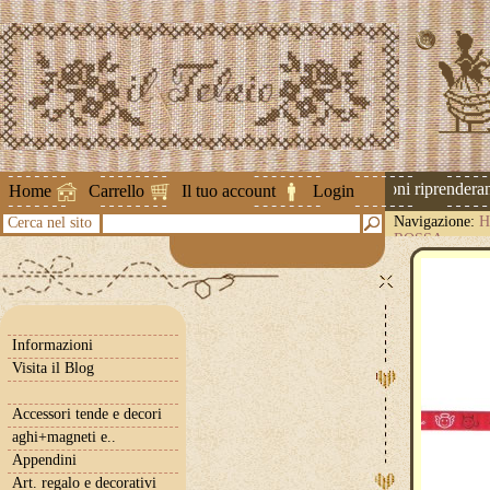
Attenzione ! Le spedizioni riprenderanno
Home
Carrello
Il tuo account
Login
Navigazione:
H
Cerca nel sito
ROSSA
Informazioni
Visita il Blog
Accessori tende e decori
aghi+magneti e..
Appendini
Art. regalo e decorativi