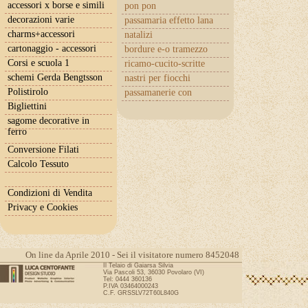
accessori x borse e simili
pon pon
decorazioni varie
passamaria effetto lana
charms+accessori
natalizi
cartonaggio - accessori
bordure e-o tramezzo
Corsi e scuola 1
ricamo-cucito-scritte
schemi Gerda Bengtsson
nastri per fiocchi
Polistirolo
passamanerie con
cuoricini
Bigliettini
sagome decorative in
ferro
Conversione Filati
Calcolo Tessuto
Condizioni di Vendita
Privacy e Cookies
On line da Aprile 2010 - Sei il visitatore numero 8452048
Il Telaio di Gaiarsa Silvia
Via Pascoli 53, 36030 Povolaro (VI)
Tel: 0444 360136
P.IVA 03464000243
C.F. GRSSLV72T60L840G