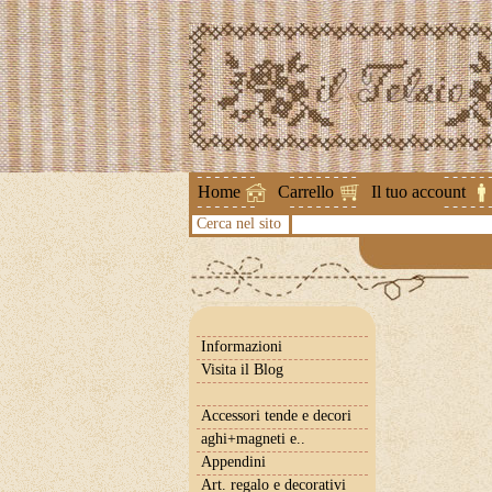
Attenzione !
Home
Carrello
Il tuo account
Cerca nel sito
Informazioni
Visita il Blog
Accessori tende e decori
aghi+magneti e..
Appendini
Art. regalo e decorativi