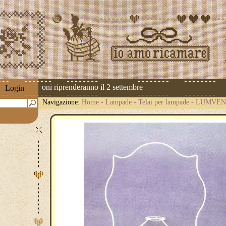
 Le spedizioni riprenderanno il 2 settembre
Login
Navigazione:
Home
-
Lampade
-
Telai per lampade
-
LUMVENG