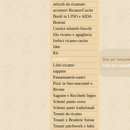
articoli da ricamare
accessori Ricamo/Cucito
Bordi in LINO e AIDA
Bottoni
Cornici-telaietti-fiocchi
filo ricamo e aguglieria
forbici ricamo-cucito
Idee
Kit
Lampade
Basi per lampad
Libri-ricamo
Telai per lampa
nappine
Passamanerie-nastri
Pizzi in lino-macramè e..
Riviste
Sagome e Rocchetti legno
Schemi punto croce
Schemi punti tradizionali
Tessuti da ricamo
Tessuti x Broderie Suisse
Tessuti patchwork e baby