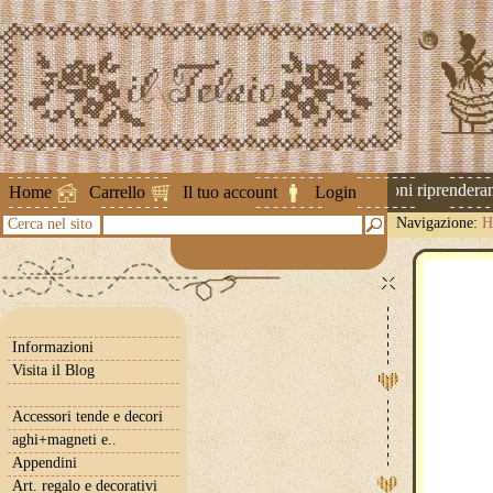
Attenzione ! Le spedizioni riprenderanno
Home
Carrello
Il tuo account
Login
Navigazione:
H
Cerca nel sito
Informazioni
Visita il Blog
Accessori tende e decori
aghi+magneti e..
Appendini
Art. regalo e decorativi