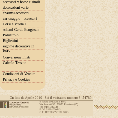
accessori x borse e simili
decorazioni varie
charms+accessori
cartonaggio - accessori
Corsi e scuola 1
schemi Gerda Bengtsson
Polistirolo
Bigliettini
sagome decorative in
ferro
Conversione Filati
Calcolo Tessuto
Condizioni di Vendita
Privacy e Cookies
On line da Aprile 2010 - Sei il visitatore numero 8454789
Il Telaio di Gaiarsa Silvia
Via Pascoli 53, 36030 Povolaro (VI)
Tel: 0444 360136
P.IVA 03464000243
C.F. GRSSLV72T60L840G