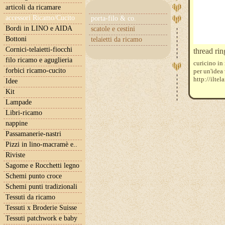
articoli da ricamare
accessori Ricamo/Cucito
porta-filo & co.
Bordi in LINO e AIDA
scatole e cestini
Bottoni
telaietti da ricamo
Cornici-telaietti-fiocchi
thread r
filo ricamo e aguglieria
curicino in
forbici ricamo-cucito
per un'idea
http://ilte
Idee
Kit
Lampade
Libri-ricamo
nappine
Passamanerie-nastri
Pizzi in lino-macramè e..
Riviste
Sagome e Rocchetti legno
Schemi punto croce
Schemi punti tradizionali
Tessuti da ricamo
Tessuti x Broderie Suisse
Tessuti patchwork e baby