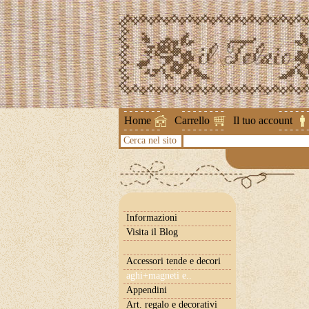
Attenzione 
Home
Carrello
Il tuo account
Cerca nel sito
Informazioni
Visita il Blog
Accessori tende e decori
aghi+magneti e..
Appendini
Art. regalo e decorativi