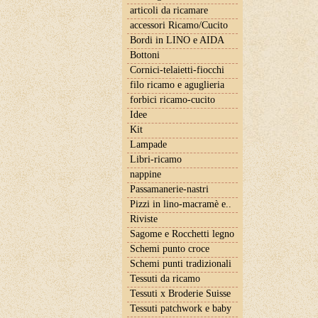
articoli da ricamare
accessori Ricamo/Cucito
Bordi in LINO e AIDA
Bottoni
Cornici-telaietti-fiocchi
filo ricamo e aguglieria
forbici ricamo-cucito
Idee
Kit
Lampade
Libri-ricamo
nappine
Passamanerie-nastri
Pizzi in lino-macramè e..
Riviste
Sagome e Rocchetti legno
Schemi punto croce
Schemi punti tradizionali
Tessuti da ricamo
Tessuti x Broderie Suisse
Tessuti patchwork e baby