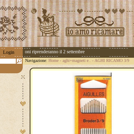
! Le spedizioni riprenderanno il 2 settembre
Login
Navigazione:
Home
-
aghi+magneti e..
-
AGHI RICAMO 3/9