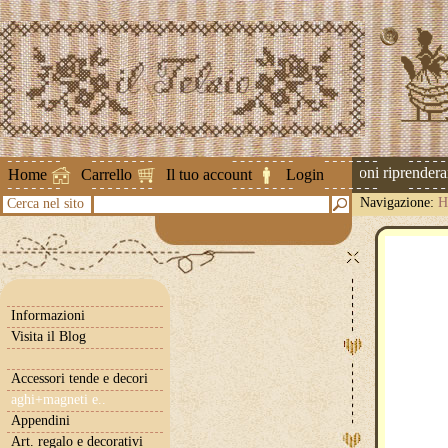
Attenzione ! Le spedizioni riprenderann
Home
Carrello
Il tuo account
Login
Navigazione:
H
Cerca nel sito
Informazioni
Visita il Blog
Accessori tende e decori
aghi+magneti e..
Appendini
Art. regalo e decorativi