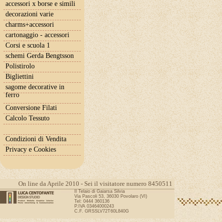
accessori x borse e simili
decorazioni varie
charms+accessori
cartonaggio - accessori
Corsi e scuola 1
schemi Gerda Bengtsson
Polistirolo
Bigliettini
sagome decorative in
ferro
Conversione Filati
Calcolo Tessuto
Condizioni di Vendita
Privacy e Cookies
On line da Aprile 2010 - Sei il visitatore numero 8450511
Il Telaio di Gaiarsa Silvia
Via Pascoli 53, 36030 Povolaro (VI)
Tel: 0444 360136
P.IVA 03464000243
C.F. GRSSLV72T60L840G