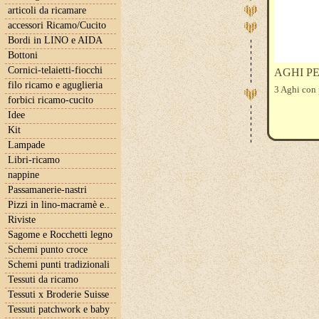
articoli da ricamare
accessori Ricamo/Cucito
Bordi in LINO e AIDA
Bottoni
Cornici-telaietti-fiocchi
AGHI P
filo ricamo e aguglieria
3 Aghi con p
forbici ricamo-cucito
Idee
Kit
Lampade
Libri-ricamo
nappine
Passamanerie-nastri
Pizzi in lino-macramè e..
Riviste
Sagome e Rocchetti legno
Schemi punto croce
Schemi punti tradizionali
Tessuti da ricamo
Tessuti x Broderie Suisse
Tessuti patchwork e baby