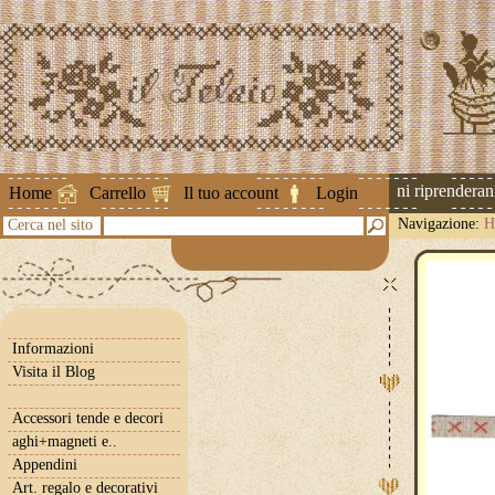
Attenzione ! Le spedizioni riprenderanno 
Home
Carrello
Il tuo account
Login
Navigazione:
H
Cerca nel sito
Informazioni
Visita il Blog
Accessori tende e decori
aghi+magneti e..
Appendini
Art. regalo e decorativi