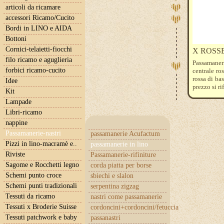
articoli da ricamare
accessori Ricamo/Cucito
Bordi in LINO e AIDA
Bottoni
Cornici-telaietti-fiocchi
X ROSS
filo ricamo e aguglieria
Passamaneri
forbici ricamo-cucito
centrale ro
rossa di ba
Idee
prezzo si ri
Kit
carrello, do
Lampade
Libri-ricamo
nappine
Passamanerie-nastri
passamanerie Acufactum
Pizzi in lino-macramè e..
passamanerie in lino
Riviste
Passamanerie-rifiniture
Sagome e Rocchetti legno
corda piatta per borse
Schemi punto croce
sbiechi e slalon
Schemi punti tradizionali
serpentina zigzag
Tessuti da ricamo
nastri come passamanerie
Tessuti x Broderie Suisse
cordoncini+cordoncini/fetuccia
Tessuti patchwork e baby
passanastri