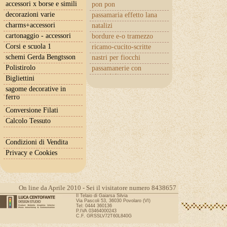
accessori x borse e simili
pon pon
decorazioni varie
passamaria effetto lana
charms+accessori
natalizi
cartonaggio - accessori
bordure e-o tramezzo
Corsi e scuola 1
ricamo-cucito-scritte
schemi Gerda Bengtsson
nastri per fiocchi
Polistirolo
passamanerie con
cuoricini
Bigliettini
sagome decorative in
ferro
Conversione Filati
Calcolo Tessuto
Condizioni di Vendita
Privacy e Cookies
On line da Aprile 2010 - Sei il visitatore numero 8438657
Il Telaio di Gaiarsa Silvia
Via Pascoli 53, 36030 Povolaro (VI)
Tel: 0444 360136
P.IVA 03464000243
C.F. GRSSLV72T60L840G