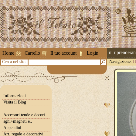
Attenzione ! Le spedizioni riprenderanno 
Home
Carrello
Il tuo account
Login
Navigazione:
H
Cerca nel sito
Informazioni
Visita il Blog
Accessori tende e decori
aghi+magneti e..
Appendini
Art. regalo e decorativi