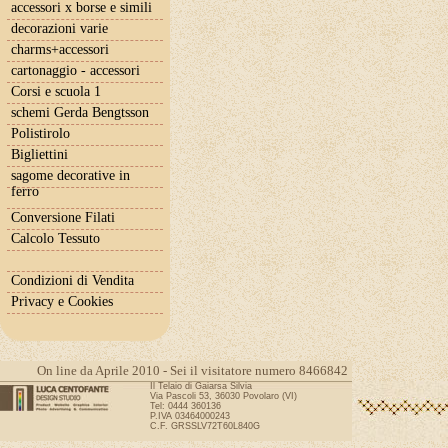
accessori x borse e simili
decorazioni varie
charms+accessori
cartonaggio - accessori
Corsi e scuola 1
schemi Gerda Bengtsson
Polistirolo
Bigliettini
sagome decorative in
ferro
Conversione Filati
Calcolo Tessuto
Condizioni di Vendita
Privacy e Cookies
On line da Aprile 2010 - Sei il visitatore numero 8466842
Il Telaio di Gaiarsa Silvia
Via Pascoli 53, 36030 Povolaro (VI)
Tel: 0444 360136
P.IVA 03464000243
C.F. GRSSLV72T60L840G