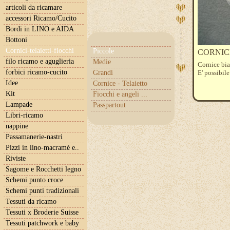
articoli da ricamare
accessori Ricamo/Cucito
Bordi in LINO e AIDA
Bottoni
Cornici-telaietti-fiocchi
Piccole
CORNICE 
filo ricamo e aguglieria
Medie
Cornice bia
forbici ricamo-cucito
Grandi
E' possibile
Idee
Cornice - Telaietto
Kit
Fiocchi e angeli ...
Lampade
Passpartout
Libri-ricamo
nappine
Passamanerie-nastri
Pizzi in lino-macramè e..
Riviste
Sagome e Rocchetti legno
Schemi punto croce
Schemi punti tradizionali
Tessuti da ricamo
Tessuti x Broderie Suisse
Tessuti patchwork e baby