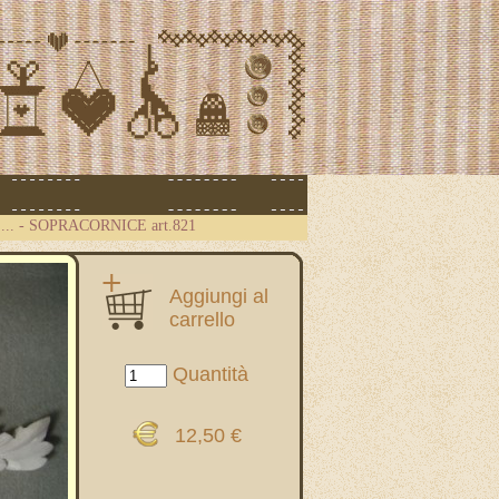
...
-
SOPRACORNICE art.821
Aggiungi al
carrello
Quantità
12,50 €