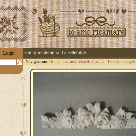
 Le spedizioni riprenderanno il 2 settembre
Login
Navigazione:
Home
-
Cornici-telaietti-fiocchi
-
Fiocchi e angeli 