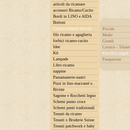
articoli da ricamare
accessori Ricamo/Cucito
Bordi in LINO e AIDA
Bottoni
Cornici-telaietti-fiocchi
Piccole
filo ricamo e aguglieria
Medie
forbici ricamo-cucito
Grandi
Idee
Cornice - Telaiet
Kit
Fiocchi e angeli 
Lampade
Passpartout
Libri-ricamo
nappine
Passamanerie-nastri
Pizzi in lino-macramè e..
Riviste
Sagome e Rocchetti legno
Schemi punto croce
Schemi punti tradizionali
Tessuti da ricamo
Tessuti x Broderie Suisse
Tessuti patchwork e baby