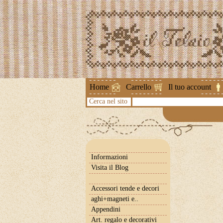
Attenzione !
Home
Carrello
Il tuo account
Cerca nel sito
Informazioni
Visita il Blog
Accessori tende e decori
aghi+magneti e..
Appendini
Art. regalo e decorativi