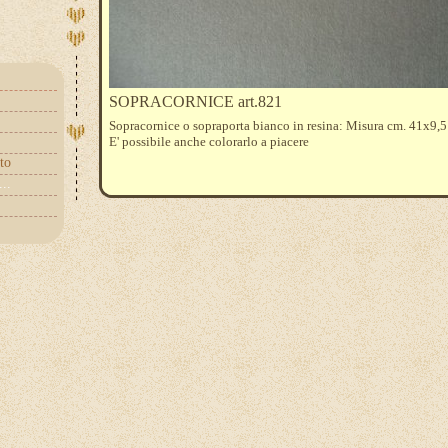
SOPRACORNICE art.821
Sopracornice o sopraporta bianco in resina: Misura cm. 41x9,5
E' possibile anche colorarlo a piacere
to
...