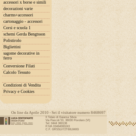
accessori x borse e simili
decorazioni varie
charms+accessori
cartonaggio - accessori
Corsi e scuola 1
schemi Gerda Bengtsson
Polistirolo
Bigliettini
sagome decorative in
ferro
Conversione Filati
Calcolo Tessuto
Condizioni di Vendita
Privacy e Cookies
On line da Aprile 2010 - Sei il visitatore numero 8468697
Il Telaio di Gaiarsa Silvia
Via Pascoli 53, 36030 Povolaro (VI)
Tel: 0444 360136
P.IVA 03464000243
C.F. GRSSLV72T60L840G