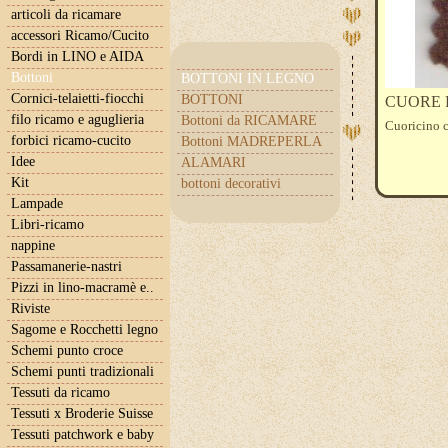
articoli da ricamare
accessori Ricamo/Cucito
Bordi in LINO e AIDA
Bottoni
BOTTONI IN LEGNO
Cornici-telaietti-fiocchi
BOTTONI
CUORE 
filo ricamo e aguglieria
Bottoni da RICAMARE
Cuoricino c
forbici ricamo-cucito
Bottoni MADREPERLA
Idee
ALAMARI
Kit
bottoni decorativi
Lampade
Libri-ricamo
nappine
Passamanerie-nastri
Pizzi in lino-macramè e..
Riviste
Sagome e Rocchetti legno
Schemi punto croce
Schemi punti tradizionali
Tessuti da ricamo
Tessuti x Broderie Suisse
Tessuti patchwork e baby