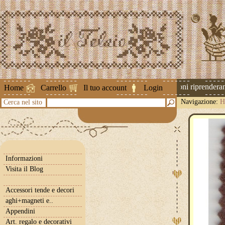
Attenzione ! Le spedizioni riprenderanno
Home
Carrello
Il tuo account
Login
Navigazione:
H
Cerca nel sito
Informazioni
Visita il Blog
Accessori tende e decori
aghi+magneti e..
Appendini
Art. regalo e decorativi