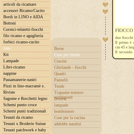
articoli da ricamare
accessori Ricamo/Cucito
Bordi in LINO e AIDA
Bottoni
Cornici-telaietti-fiocchi
FIOCCO 
filo ricamo e aguglieria
due fiocchi 
forbici ricamo-cucito
Il primo è 
cm 45 e lar
Idee
Borse
Il secondo 
Kit
Cose per bimbi
alto cm 10.
Lampade
Cuscini
Sono disponi
che non es
Libri-ricamo
Ghirlande - fiocchi
possiamo in
nappine
Quadri
Passamanerie-nastri
Pannelli
Pizzi in lino-macramè e..
Tende
Riviste
Trapunte-testiere-
scaldapiedi
Sagome e Rocchetti legno
Diversi
Schemi punto croce
lampade
Schemi punti tradizionali
bomboniere
Tessuti da ricamo
Cose per la cucina
Tessuti x Broderie Suisse
addobbi natalizi
Tessuti patchwork e baby