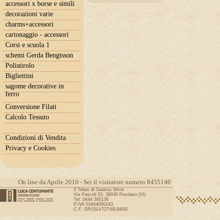
accessori x borse e simili
decorazioni varie
charms+accessori
cartonaggio - accessori
Corsi e scuola 1
schemi Gerda Bengtsson
Polistirolo
Bigliettini
sagome decorative in
ferro
Conversione Filati
Calcolo Tessuto
Condizioni di Vendita
Privacy e Cookies
On line da Aprile 2010 - Sei il visitatore numero 8455140
Il Telaio di Gaiarsa Silvia
Via Pascoli 53, 36030 Povolaro (VI)
Tel: 0444 360136
P.IVA 03464000243
C.F. GRSSLV72T60L840G