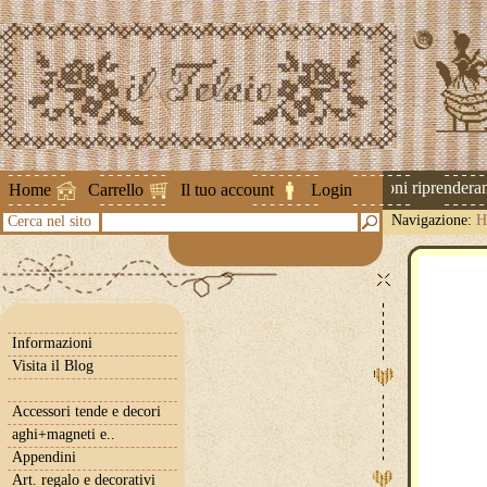
Attenzione ! Le spedizioni riprenderanno
Home
Carrello
Il tuo account
Login
Navigazione:
H
Cerca nel sito
Informazioni
Visita il Blog
Accessori tende e decori
aghi+magneti e..
Appendini
Art. regalo e decorativi