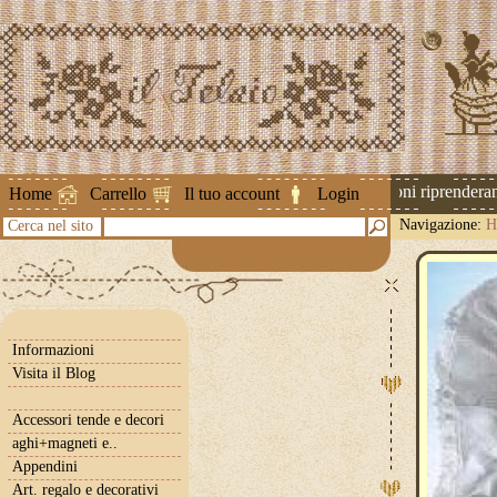
Attenzione ! Le spedizioni riprenderanno
Home
Carrello
Il tuo account
Login
Navigazione:
H
Cerca nel sito
Informazioni
Visita il Blog
Accessori tende e decori
aghi+magneti e..
Appendini
Art. regalo e decorativi