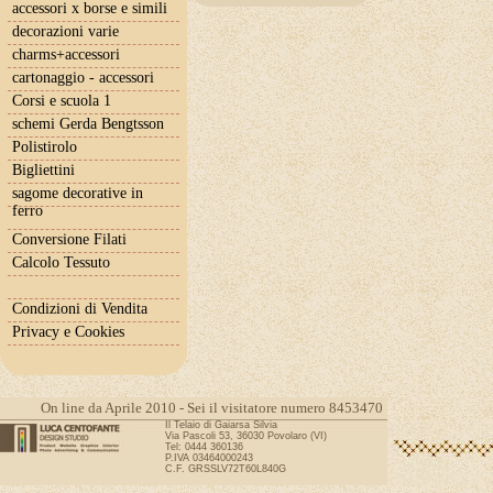
accessori x borse e simili
decorazioni varie
charms+accessori
cartonaggio - accessori
Corsi e scuola 1
schemi Gerda Bengtsson
Polistirolo
Bigliettini
sagome decorative in
ferro
Conversione Filati
Calcolo Tessuto
Condizioni di Vendita
Privacy e Cookies
On line da Aprile 2010 - Sei il visitatore numero 8453470
Il Telaio di Gaiarsa Silvia
Via Pascoli 53, 36030 Povolaro (VI)
Tel: 0444 360136
P.IVA 03464000243
C.F. GRSSLV72T60L840G