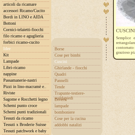
articoli da ricamare
accessori Ricamo/Cucito
Bordi in LINO e AIDA
Bottoni
Cornici-telaietti-fiocchi
CUSCIN
filo ricamo e aguglieria
Semplice e
forbici ricamo-cucito
rettangolare
contornato 
Idee
Borse
grazioso pi
Kit
Cose per bimbi
Sono dispon
Lampade
Cuscini
Libri-ricamo
Ghirlande - fiocchi
nappine
Quadri
Passamanerie-nastri
Pannelli
Pizzi in lino-macramè e..
Tende
Riviste
Trapunte-testiere-
scaldapiedi
Sagome e Rocchetti legno
Diversi
Schemi punto croce
lampade
Schemi punti tradizionali
bomboniere
Tessuti da ricamo
Cose per la cucina
Tessuti x Broderie Suisse
addobbi natalizi
Tessuti patchwork e baby