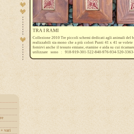
TRA I RAMI
Collezione 2010 Tre piccoli schemi dedicati agli animali del 
realizzabili sia mono che a più colori Punti 41 x 41 se volet
fornirvi anche il tessuto emiane, etamine e aida su cui ricamare .
utilizzare sono : 918-919-301-522-840-976-934-520-3363
3790-498
re
+ vari