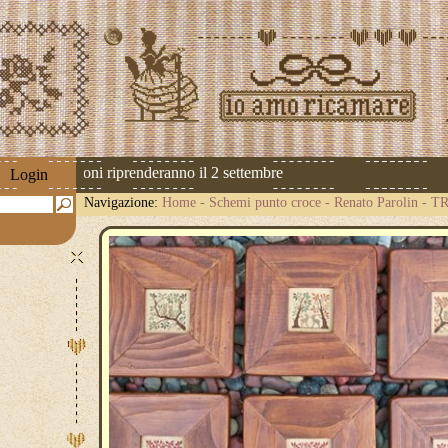
 Le spedizioni riprenderanno il 2 settembre
Login
Navigazione:
Home
-
Schemi punto croce
-
Renato Parolin
-
TR