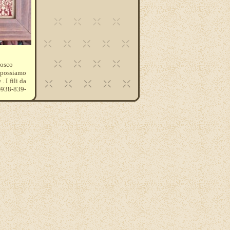
bosco
e possiamo
 I fili da
-938-839-