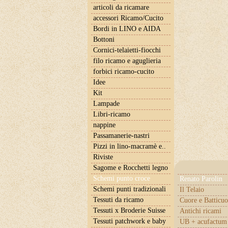
articoli da ricamare
accessori Ricamo/Cucito
Bordi in LINO e AIDA
Bottoni
Cornici-telaietti-fiocchi
filo ricamo e aguglieria
forbici ricamo-cucito
Idee
Kit
Lampade
Libri-ricamo
nappine
Passamanerie-nastri
Pizzi in lino-macramè e..
Riviste
Sagome e Rocchetti legno
Schemi punto croce
Renato Parolin
Schemi punti tradizionali
Il Telaio
Tessuti da ricamo
Cuore e Batticuo
Tessuti x Broderie Suisse
Antichi ricami
Tessuti patchwork e baby
UB + acufactum 