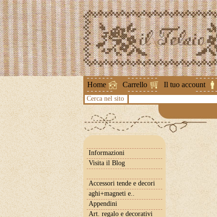
Attenzione !
Home
Carrello
Il tuo account
Cerca nel sito
Informazioni
Visita il Blog
Accessori tende e decori
aghi+magneti e..
Appendini
Art. regalo e decorativi