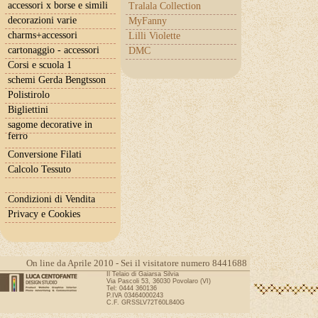
accessori x borse e simili
Tralala Collection
decorazioni varie
MyFanny
charms+accessori
Lilli Violette
cartonaggio - accessori
DMC
Corsi e scuola 1
schemi Gerda Bengtsson
Polistirolo
Bigliettini
sagome decorative in
ferro
Conversione Filati
Calcolo Tessuto
Condizioni di Vendita
Privacy e Cookies
On line da Aprile 2010 - Sei il visitatore numero 8441688
Il Telaio di Gaiarsa Silvia
Via Pascoli 53, 36030 Povolaro (VI)
Tel: 0444 360136
P.IVA 03464000243
C.F. GRSSLV72T60L840G