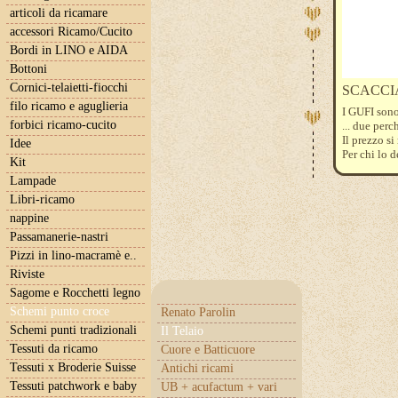
articoli da ricamare
accessori Ricamo/Cucito
Bordi in LINO e AIDA
Bottoni
Cornici-telaietti-fiocchi
SCACCIAG
filo ricamo e aguglieria
I GUFI sono
forbici ricamo-cucito
... due perc
Il prezzo si
Idee
Per chi lo d
Kit
per l'esecu
Lampade
Libri-ricamo
nappine
Passamanerie-nastri
Pizzi in lino-macramè e..
Riviste
Sagome e Rocchetti legno
Schemi punto croce
Renato Parolin
Schemi punti tradizionali
Il Telaio
Tessuti da ricamo
Cuore e Batticuore
Tessuti x Broderie Suisse
Antichi ricami
Tessuti patchwork e baby
UB + acufactum + vari