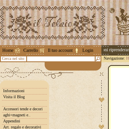
Attenzione ! Le spedizioni riprenderanno
Home
Carrello
Il tuo account
Login
Navigazione:
H
Cerca nel sito
Informazioni
Visita il Blog
Accessori tende e decori
aghi+magneti e..
Appendini
Art. regalo e decorativi