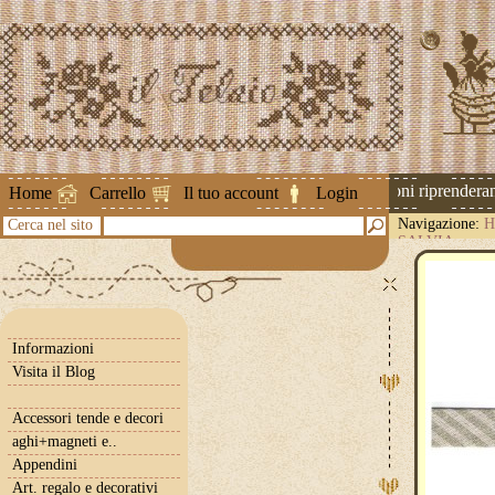
Attenzione ! Le spedizioni riprenderanno
Home
Carrello
Il tuo account
Login
Navigazione:
H
Cerca nel sito
SALVIA
Informazioni
Visita il Blog
Accessori tende e decori
aghi+magneti e..
Appendini
Art. regalo e decorativi