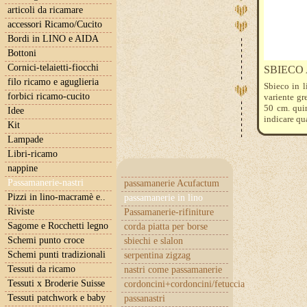
articoli da ricamare
accessori Ricamo/Cucito
Bordi in LINO e AIDA
Bottoni
Cornici-telaietti-fiocchi
SBIECO
filo ricamo e aguglieria
Sbieco in l
forbici ricamo-cucito
variente gre
50 cm. quin
Idee
indicare qu
Kit
Lampade
Libri-ricamo
nappine
Passamanerie-nastri
passamanerie Acufactum
Pizzi in lino-macramè e..
passamanerie in lino
Riviste
Passamanerie-rifiniture
Sagome e Rocchetti legno
corda piatta per borse
Schemi punto croce
sbiechi e slalon
Schemi punti tradizionali
serpentina zigzag
Tessuti da ricamo
nastri come passamanerie
Tessuti x Broderie Suisse
cordoncini+cordoncini/fetuccia
Tessuti patchwork e baby
passanastri