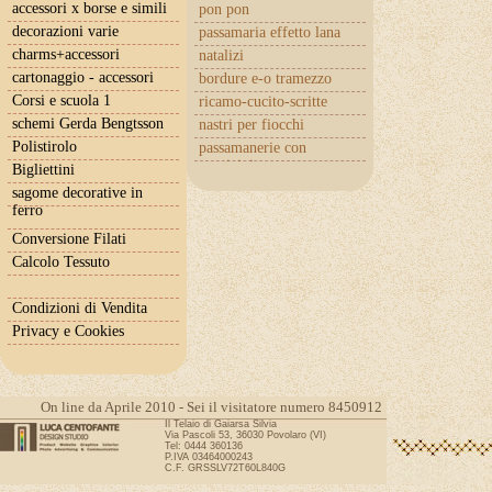
accessori x borse e simili
pon pon
decorazioni varie
passamaria effetto lana
charms+accessori
natalizi
cartonaggio - accessori
bordure e-o tramezzo
Corsi e scuola 1
ricamo-cucito-scritte
schemi Gerda Bengtsson
nastri per fiocchi
Polistirolo
passamanerie con
cuoricini
Bigliettini
sagome decorative in
ferro
Conversione Filati
Calcolo Tessuto
Condizioni di Vendita
Privacy e Cookies
On line da Aprile 2010 - Sei il visitatore numero 8450912
Il Telaio di Gaiarsa Silvia
Via Pascoli 53, 36030 Povolaro (VI)
Tel: 0444 360136
P.IVA 03464000243
C.F. GRSSLV72T60L840G