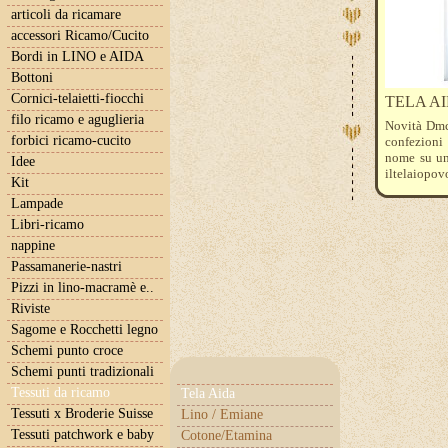
articoli da ricamare
accessori Ricamo/Cucito
Bordi in LINO e AIDA
Bottoni
Cornici-telaietti-fiocchi
TELA A
filo ricamo e aguglieria
Novità Dmc 
forbici ricamo-cucito
confezioni 
nome su un 
Idee
iltelaiopov
Kit
Lampade
Libri-ricamo
nappine
Passamanerie-nastri
Pizzi in lino-macramè e..
Riviste
Sagome e Rocchetti legno
Schemi punto croce
Schemi punti tradizionali
Tessuti da ricamo
Tela Aida
Tessuti x Broderie Suisse
Lino / Emiane
Tessuti patchwork e baby
Cotone/Etamina