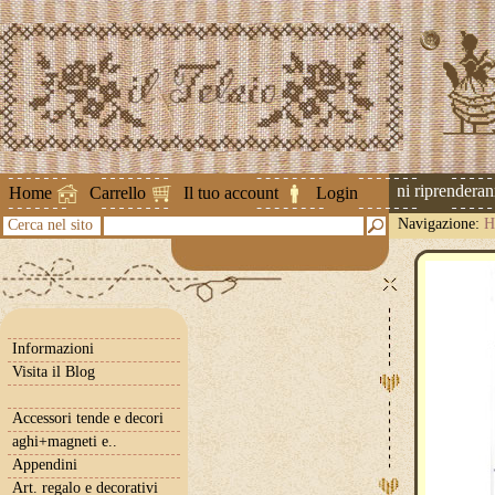
Attenzione ! Le spedizioni riprenderanno 
Home
Carrello
Il tuo account
Login
Navigazione:
H
Cerca nel sito
Informazioni
Visita il Blog
Accessori tende e decori
aghi+magneti e..
Appendini
Art. regalo e decorativi