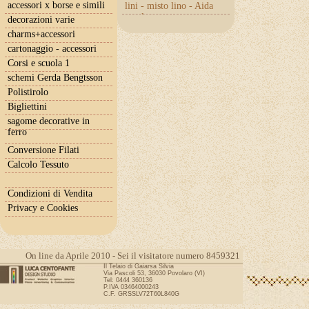
accessori x borse e simili
lini - misto lino - Aida
con lurex
decorazioni varie
charms+accessori
cartonaggio - accessori
Corsi e scuola 1
schemi Gerda Bengtsson
Polistirolo
Bigliettini
sagome decorative in
ferro
Conversione Filati
Calcolo Tessuto
Condizioni di Vendita
Privacy e Cookies
On line da Aprile 2010 - Sei il visitatore numero 8459321
Il Telaio di Gaiarsa Silvia
Via Pascoli 53, 36030 Povolaro (VI)
Tel: 0444 360136
P.IVA 03464000243
C.F. GRSSLV72T60L840G