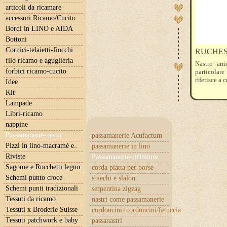
articoli da ricamare
accessori Ricamo/Cucito
Bordi in LINO e AIDA
Bottoni
Cornici-telaietti-fiocchi
RUCHES
filo ricamo e aguglieria
Nastro arr
forbici ricamo-cucito
particolare
riferisce a 
Idee
Kit
Lampade
Libri-ricamo
nappine
Passamanerie-nastri
passamanerie Acufactum
Pizzi in lino-macramè e..
passamanerie in lino
Riviste
Passamanerie-rifiniture
Sagome e Rocchetti legno
corda piatta per borse
Schemi punto croce
sbiechi e slalon
Schemi punti tradizionali
serpentina zigzag
Tessuti da ricamo
nastri come passamanerie
Tessuti x Broderie Suisse
cordoncini+cordoncini/fetuccia
Tessuti patchwork e baby
passanastri