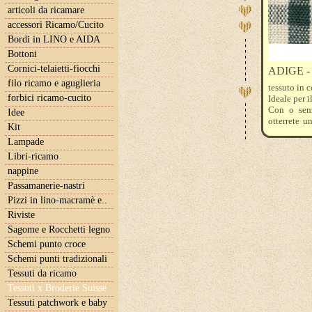
articoli da ricamare
accessori Ricamo/Cucito
Bordi in LINO e AIDA
Bottoni
Cornici-telaietti-fiocchi
ADIGE -
filo ricamo e aguglieria
tessuto in c
forbici ricamo-cucito
Ideale per i
Con o senz
Idee
otterrete u
Kit
tanti compl
Lampade
Il prezzo 
l'ordine, qu
Libri-ricamo
nappine
Passamanerie-nastri
Pizzi in lino-macramè e..
Riviste
Sagome e Rocchetti legno
Schemi punto croce
Schemi punti tradizionali
Tessuti da ricamo
Tessuti x Broderie Suisse
Tessuti patchwork e baby