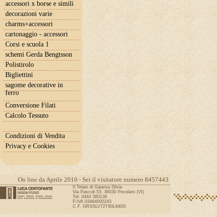
accessori x borse e simili
decorazioni varie
charms+accessori
cartonaggio - accessori
Corsi e scuola 1
schemi Gerda Bengtsson
Polistirolo
Bigliettini
sagome decorative in
ferro
Conversione Filati
Calcolo Tessuto
Condizioni di Vendita
Privacy e Cookies
On line da Aprile 2010 - Sei il visitatore numero 8457443
Il Telaio di Gaiarsa Silvia
Via Pascoli 53, 36030 Povolaro (VI)
Tel: 0444 360136
P.IVA 03464000243
C.F. GRSSLV72T60L840G