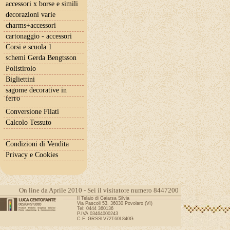
accessori x borse e simili
decorazioni varie
charms+accessori
cartonaggio - accessori
Corsi e scuola 1
schemi Gerda Bengtsson
Polistirolo
Bigliettini
sagome decorative in
ferro
Conversione Filati
Calcolo Tessuto
Condizioni di Vendita
Privacy e Cookies
On line da Aprile 2010 - Sei il visitatore numero 8447200
Il Telaio di Gaiarsa Silvia
Via Pascoli 53, 36030 Povolaro (VI)
Tel: 0444 360136
P.IVA 03464000243
C.F. GRSSLV72T60L840G