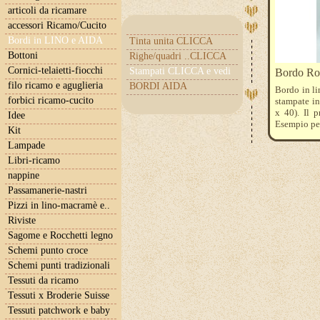
articoli da ricamare
accessori Ricamo/Cucito
Bordi in LINO e AIDA
Tinta unita CLICCA
Bottoni
Righe/quadri ..CLICCA
Cornici-telaietti-fiocchi
Stampati CLICCA e vedi
Bordo R
filo ricamo e aguglieria
BORDI AIDA
Bordo in li
forbici ricamo-cucito
stampate in
x 40). Il 
Idee
Esempio per
Kit
Lampade
Libri-ricamo
nappine
Passamanerie-nastri
Pizzi in lino-macramè e..
Riviste
Sagome e Rocchetti legno
Schemi punto croce
Schemi punti tradizionali
Tessuti da ricamo
Tessuti x Broderie Suisse
Tessuti patchwork e baby