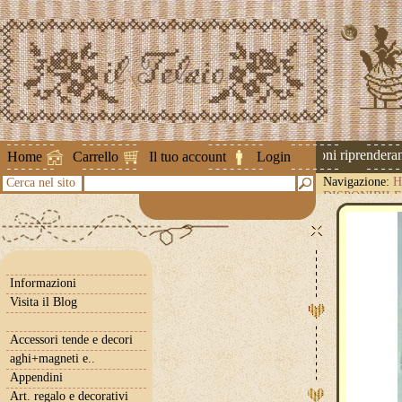
Attenzione ! Le spedizioni riprenderanno
Home
Carrello
Il tuo account
Login
Navigazione:
H
Cerca nel sito
DISPONIBILE
Informazioni
Visita il Blog
Accessori tende e decori
aghi+magneti e..
Appendini
Art. regalo e decorativi