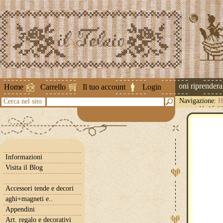
Attenzione ! Le spedizioni riprenderann
Home
Carrello
Il tuo account
Login
Navigazione:
H
Cerca nel sito
greggi H. 15 
Informazioni
Visita il Blog
Accessori tende e decori
aghi+magneti e..
Appendini
Art. regalo e decorativi