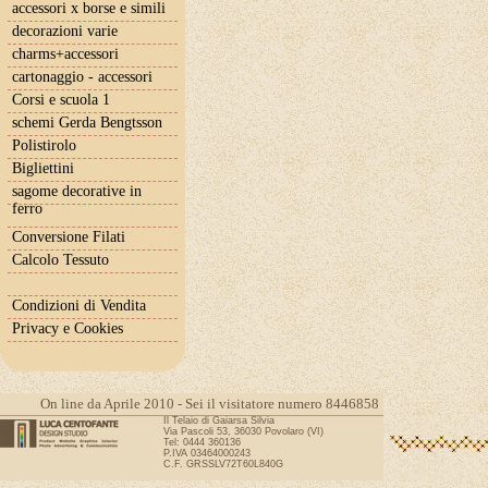
accessori x borse e simili
decorazioni varie
charms+accessori
cartonaggio - accessori
Corsi e scuola 1
schemi Gerda Bengtsson
Polistirolo
Bigliettini
sagome decorative in
ferro
Conversione Filati
Calcolo Tessuto
Condizioni di Vendita
Privacy e Cookies
On line da Aprile 2010 - Sei il visitatore numero 8446858
Il Telaio di Gaiarsa Silvia
Via Pascoli 53, 36030 Povolaro (VI)
Tel: 0444 360136
P.IVA 03464000243
C.F. GRSSLV72T60L840G