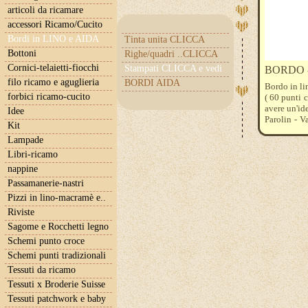
articoli da ricamare
accessori Ricamo/Cucito
Bordi in LINO e AIDA
Tinta unita CLICCA
Bottoni
Righe/quadri ..CLICCA
Cornici-telaietti-fiocchi
Stampati CLICCA e vedi
BORDO - c
filo ricamo e aguglieria
BORDI AIDA
Bordo in li
forbici ricamo-cucito
( 60 punti 
avere un'id
Idee
Parolin - V
Kit
minima. Ese
Lampade
Libri-ricamo
nappine
Passamanerie-nastri
Pizzi in lino-macramè e..
Riviste
Sagome e Rocchetti legno
Schemi punto croce
Schemi punti tradizionali
Tessuti da ricamo
Tessuti x Broderie Suisse
Tessuti patchwork e baby